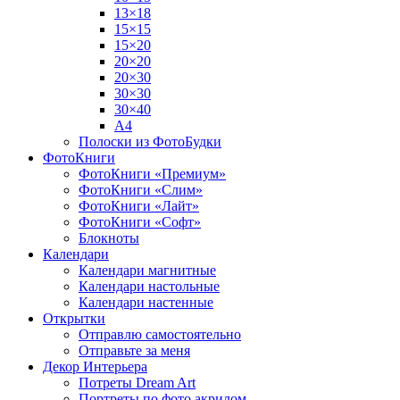
13×18
15×15
15×20
20×20
20×30
30×30
30×40
A4
Полоски из ФотоБудки
ФотоКниги
ФотоКниги «Премиум»
ФотоКниги «Слим»
ФотоКниги «Лайт»
ФотоКниги «Софт»
Блокноты
Календари
Календари магнитные
Календари настольные
Календари настенные
Открытки
Отправлю самостоятельно
Отправьте за меня
Декор Интерьера
Потреты Dream Art
Портреты по фото акрилом