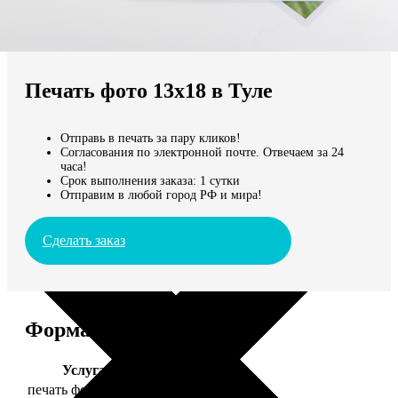
Не нашли Ваш город?
Мы доставляем по всему миру
Печать фото 13х18 в Туле
Продолжить без города
Отправь в печать за пару кликов!
Согласования по электронной почте. Отвечаем за 24
часа!
Срок выполнения заказа: 1 сутки
Отправим в любой город РФ и мира!
Сделать заказ
Форматы и цены
Услуга
Цена, руб.
печать фото 13х18
39