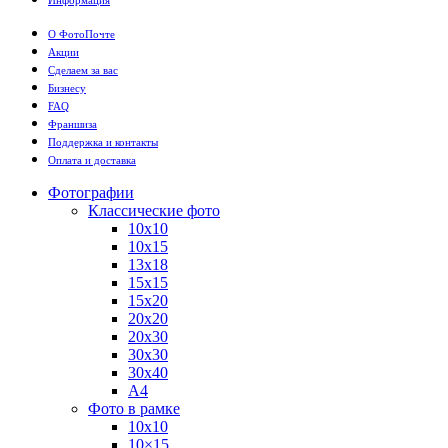
О ФотоПочте
Акции
Сделаем за вас
Бизнесу
FAQ
Франшиза
Поддержка и контакты
Оплата и доставка
Фотографии
Классические фото
10х10
10х15
13х18
15х15
15х20
20х20
20х30
30х30
30х40
А4
Фото в рамке
10х10
10×15