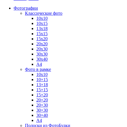
Фотографии
Классические фото
10х10
10х15
13х18
15х15
15х20
20х20
20х30
30х30
30х40
А4
Фото в рамке
10х10
10×15
13×18
15×15
15×20
20×20
20×30
30×30
30×40
A4
Полоски из ФотоБудки