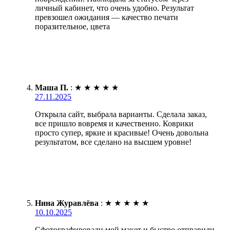
личный кабинет, что очень удобно. Результат
превзошел ожидания — качество печати
поразительное, цвета
Маша П.
:
★
★
★
★
★
27.11.2025
Открыла сайт, выбрала варианты. Сделала заказ,
все пришло вовремя и качественно. Коврики
просто супер, яркие и красивые! Очень довольна
результатом, все сделано на высшем уровне!
Нина Журавлёва
:
★
★
★
★
★
10.10.2025
Сфотографировали мой макет и быстро отправили