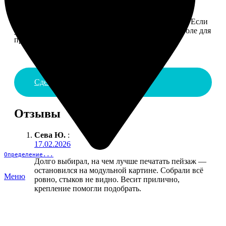
4. ДОСТАВКА И ОПЛАТА
Введите адрес и выберите способ доставки заказа. Если
у вас есть промокод, введите его в специальное поле для
промокода.
Сделать заказ
Отзывы
Сева Ю.
:
17.02.2026
Определение...
Долго выбирал, на чем лучше печатать пейзаж —
остановился на модульной картине. Собрали всё
Меню
ровно, стыков не видно. Весит прилично,
крепление помогли подобрать.