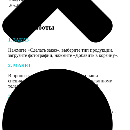
20х25
690
Этапы работы
1. ЗАКАЗ
Нажмите «Сделать заказ», выберите тип продукции,
загрузите фотографии, нажмите «Добавить в корзину».
2. МАКЕТ
В процессе подготовки заказа к печати наши
специалисты могут связаться с Вами по указанному
телефону или email для согласования деталей.
3. ИЗГОТОВЛЕНИЕ
Оплатите заказ банковской картой. После оплаты
получите подтверждение на email с описанием заказа.
Когда отправим заказ вы получите письмо с трек-
номером для отслеживания.