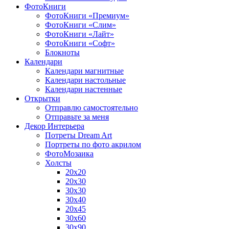
ФотоКниги
ФотоКниги «Премиум»
ФотоКниги «Слим»
ФотоКниги «Лайт»
ФотоКниги «Софт»
Блокноты
Календари
Календари магнитные
Календари настольные
Календари настенные
Открытки
Отправлю самостоятельно
Отправьте за меня
Декор Интерьера
Потреты Dream Art
Портреты по фото акрилом
ФотоМозаика
Холсты
20х20
20х30
30х30
30х40
20х45
30х60
30х90