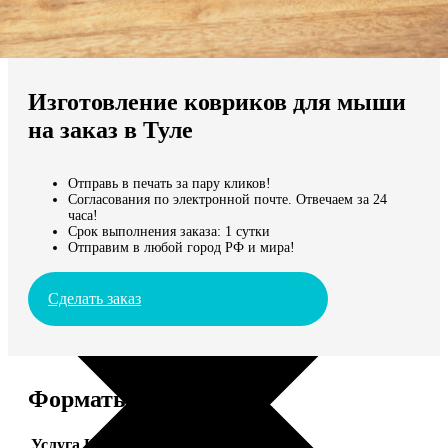
Не нашли Ваш город?
Мы доставляем по всему миру
Изготовление ковриков для мыши
Продолжить без города
на заказ в Туле
Отправь в печать за пару кликов!
Согласования по электронной почте. Отвечаем за 24
часа!
Срок выполнения заказа: 1 сутки
Отправим в любой город РФ и мира!
Сделать заказ
Форматы и цены
Услуга
Цена, руб.