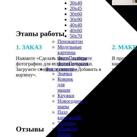
30х40
20х45
30х60
30х90
40х40
40х60
Этапы работы
50х70
Пенокартон
1. ЗАКАЗ
2. МАК
Модульные
картины
ФотоПостеры
Нажмите «Сделать заказ», выберите
В процессе 
ФотоПодушки
фотографию для создания открытки.
наши специ
Фотоcувениры
Загрузите снимок, нажмите «Добавить в
по указанно
Значки
корзину».
согласовани
Коврик
для
мыши
Кружки
Новогодние
шары
Пазл
картонный
Тарелки
Отзывы
Магниты
Пазлы