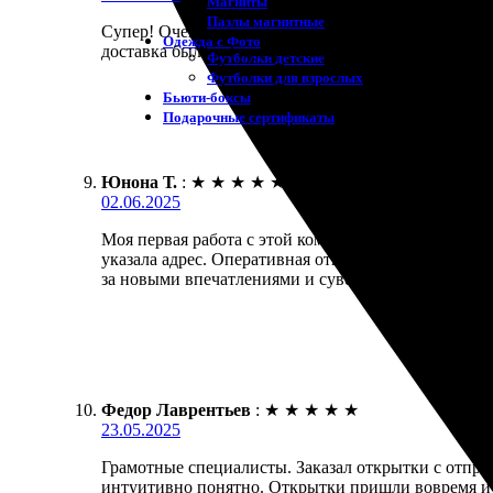
Магниты
Пазлы магнитные
Супер! Очень довольна своей покупкой. Печать отк
Одежда с Фото
доставка была в Тулу, и с этим проблем не возникл
Футболки детские
Футболки для взрослых
Бьюти-боксы
Подарочные сертификаты
Юнона Т.
:
★
★
★
★
★
02.06.2025
Моя первая работа с этой компанией превзошла ожи
указала адрес. Оперативная отправка выполнила вс
за новыми впечатлениями и сувенирами!
Федор Лаврентьев
:
★
★
★
★
★
23.05.2025
Грамотные специалисты. Заказал открытки с отпра
интуитивно понятно. Открытки пришли вовремя и вы