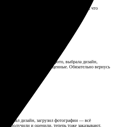
зайн, загрузила фото и указала адрес. Важно, что
довать близких. Однозначно вернусь снова!
тым и понятным: загрузила фото, выбрала дизайн,
личное, цвета яркие и насыщенные. Обязательно вернусь
ый. Выбрал дизайн, загрузил фотографии — всё
рузья получили и оценили, теперь тоже заказывают.