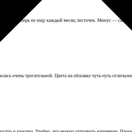
альная, теперь не ищу каждый месяц листочек. Минус — сами м
лась очень трогательной. Цвета на обложке чуть-чуть отличались
стро и красиво. Удобно, что можно отправить напрямую. Процес