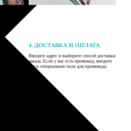
4. ДОСТАВКА И ОПЛАТА
той. После
Введите адрес и выберите способ доставки
 на email с
заказа. Если у вас есть промокод, введите
вим заказ
его в специальное поле для промокода.
мером для