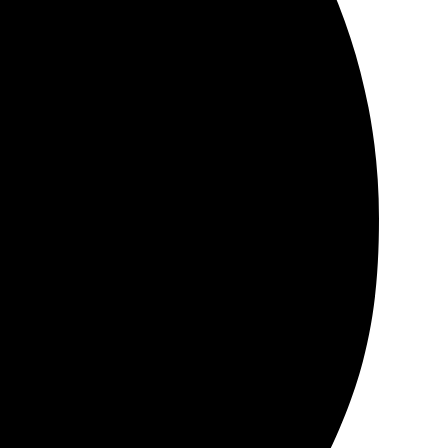
антов. Отправка адресату прошла без проблем, всё
 печати порадовало, все четко и ярко. Удобно, что