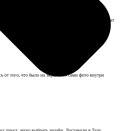
агниты слабоваты, если холодильник ребристый, держат
 от того, что было на экране, но сами фото внутри
с прост, легко выбрать дизайн. Доставили в Тулу,