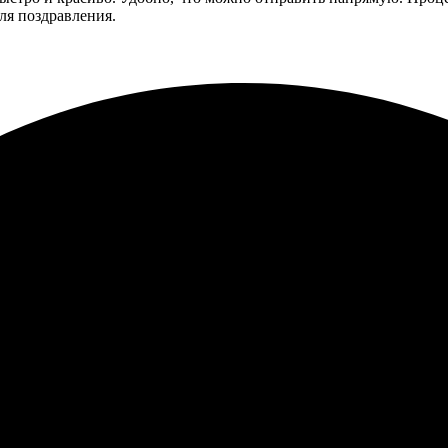
ля поздравления.
ерфейс, легко загрузил фото и добавил текст. Оплатил быстро. 
зала открытки, отправка по адресу прошла без проблем. Отличн