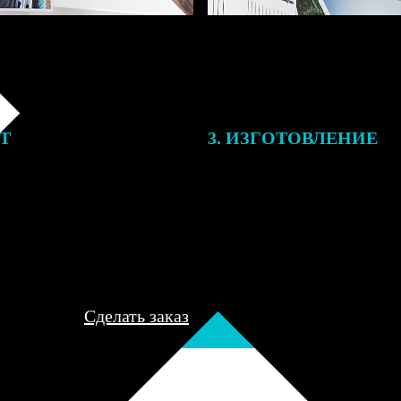
ЕТ
3. ИЗГОТОВЛЕНИЕ
подготовки заказа к печати
Оплатите заказ банковской кар
алисты могут связаться с Вами
оплаты получите подтверждение
му телефону или email для
описанием заказа. Когда отпра
я деталей.
вы получите письмо с трек-но
отслеживания.
Сделать заказ