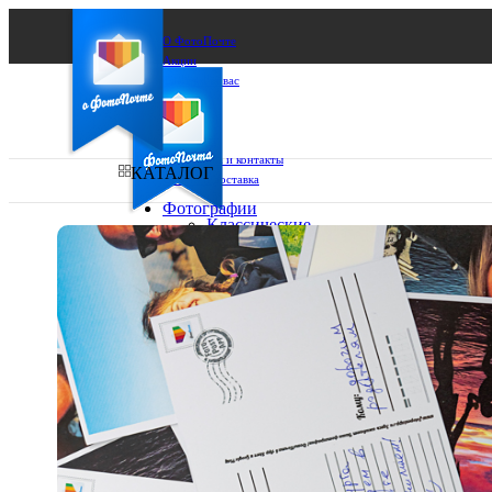
О ФотоПочте
Акции
Сделаем за вас
Бизнесу
FAQ
Франшиза
Поддержка и контакты
КАТАЛОГ
Оплата и доставка
Фотографии
Классические
фото
Ваш город:
10х10
10х15
Ваш регион доставки
13х18
15х15
Выберите из списка:
15х20
20х20
20х30
30х30
30х40
А4
Фото
в