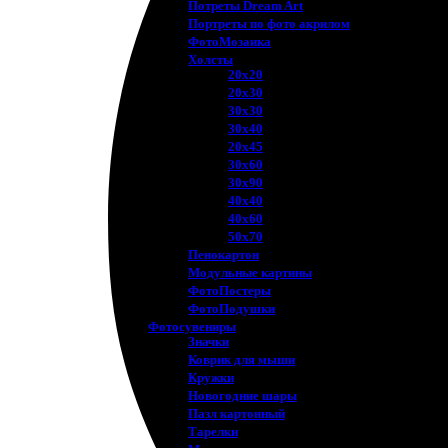
Потреты Dream Art
Портреты по фото акрилом
ФотоМозаика
Холсты
20х20
20х30
30х30
30х40
20х45
30х60
30х90
40х40
40х60
50х70
Пенокартон
Модульные картины
ФотоПостеры
ФотоПодушки
Фотоcувениры
Значки
Коврик для мыши
Кружки
Новогодние шары
Пазл картонный
Тарелки