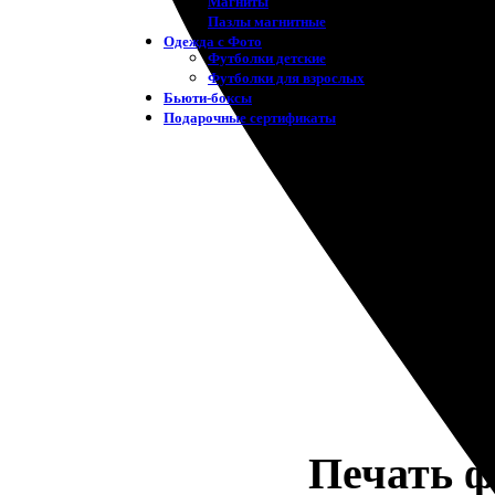
Магниты
Пазлы магнитные
Одежда с Фото
Футболки детские
Футболки для взрослых
Бьюти-боксы
Подарочные сертификаты
Печать ф