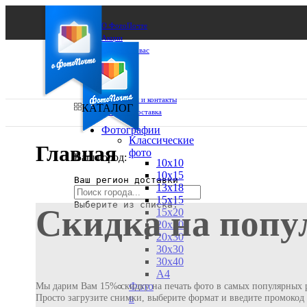
О ФотоПочте
Акции
Сделаем за вас
Бизнесу
FAQ
Франшиза
Поддержка и контакты
КАТАЛОГ
Оплата и доставка
Фотографии
Классические
Главная
фото
Ваш город:
10х10
10х15
Ваш регион доставки
13х18
15х15
Выберите из списка:
Скидка на попу
15х20
20х20
20х30
30х30
30х40
А4
Фото
Мы дарим Вам 15% скидку на печать фото в самых популярных р
Просто загрузите снимки, выберите формат и введите промоко
в