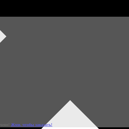
ний набор уже зде
Специальное весеннее издание Бьюти-бокса Леди Mail x
ичено!
Жми, чтобы заказать!