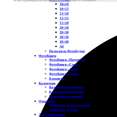
Фото в рамке
10х10
10×15
13×18
15×15
15×20
20×20
20×30
30×30
30×40
A4
Полоски из ФотоБудки
ФотоКниги
ФотоКниги «Премиум»
ФотоКниги «Слим»
ФотоКниги «Лайт»
ФотоКниги «Софт»
Блокноты
Календари
Календари магнитные
Календари настольные
Календари настенные
Открытки
Отправлю самостоятельно
Отправьте за меня
Декор Интерьера