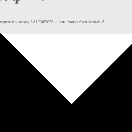
и введите промокод SALE082026— они станут бесплатными!