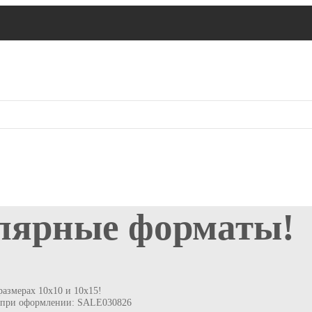
лярные форматы!
азмерах 10х10 и 10х15!
д при оформлении: SALE030826