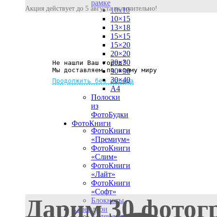
рамке
Акция действует до 5 августа включительно!
10х10
10×15
13×18
15×15
15×20
20×20
20×30
Не нашли Ваш город?
Мы доставляем по всему миру
30×30
30×40
Продолжить без города
A4
Полоски
из
ФотоБудки
ФотоКниги
ФотоКниги
«Премиум»
ФотоКниги
«Слим»
ФотоКниги
«Лайт»
ФотоКниги
«Софт»
Дарим 30 фотог
Блокноты
Календари
Календари