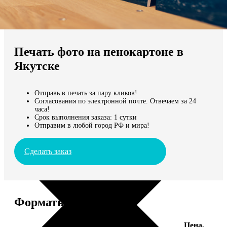
Не нашли Ваш город?
Мы доставляем по всему миру
Печать фото на пенокартоне в
Продолжить без города
Якутске
Отправь в печать за пару кликов!
Согласования по электронной почте. Отвечаем за 24
часа!
Срок выполнения заказа: 1 сутки
Отправим в любой город РФ и мира!
Сделать заказ
Форматы и цены
Цена,