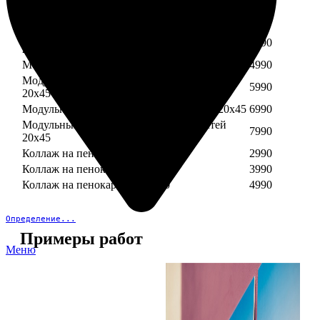
Модульный пенокартон из трех частей 30х40
3890
Модульный пенокартон из трех частей 20х45
2990
Модульный пенокартон из четырех частей
3990
20х45
Модульный пенокартон из пяти частей 20х45
4990
Модульный пенокартон из шести частей
5990
20х45
Модульный пенокартон из семи частей 20х45
6990
Модульный пенокартон из восьми частей
7990
20х45
Коллаж на пенокартоне 30х30
2990
Коллаж на пенокартоне 30х60
3990
Коллаж на пенокартоне 30х90
4990
Определение...
Примеры работ
Меню