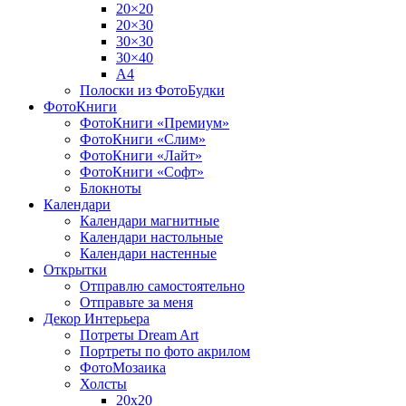
20×20
20×30
30×30
30×40
A4
Полоски из ФотоБудки
ФотоКниги
ФотоКниги «Премиум»
ФотоКниги «Слим»
ФотоКниги «Лайт»
ФотоКниги «Софт»
Блокноты
Календари
Календари магнитные
Календари настольные
Календари настенные
Открытки
Отправлю самостоятельно
Отправьте за меня
Декор Интерьера
Потреты Dream Art
Портреты по фото акрилом
ФотоМозаика
Холсты
20х20