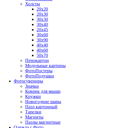
Холсты
20х20
20х30
30х30
30х40
20х45
30х60
30х90
40х40
40х60
50х70
Пенокартон
Модульные картины
ФотоПостеры
ФотоПодушки
Фотоcувениры
Значки
Коврик для мыши
Кружки
Новогодние шары
Пазл картонный
Тарелки
Магниты
Пазлы магнитные
Одежда с Фото