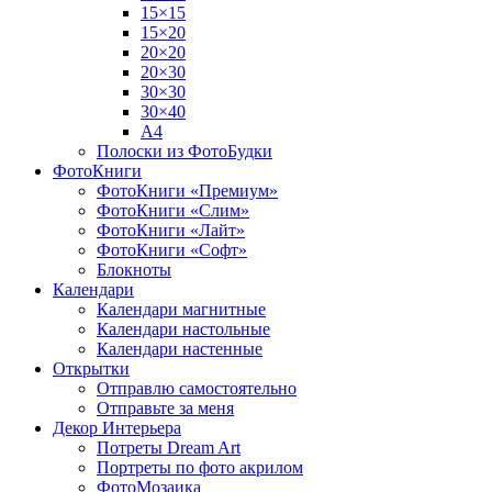
15×15
15×20
20×20
20×30
30×30
30×40
A4
Полоски из ФотоБудки
ФотоКниги
ФотоКниги «Премиум»
ФотоКниги «Слим»
ФотоКниги «Лайт»
ФотоКниги «Софт»
Блокноты
Календари
Календари магнитные
Календари настольные
Календари настенные
Открытки
Отправлю самостоятельно
Отправьте за меня
Декор Интерьера
Потреты Dream Art
Портреты по фото акрилом
ФотоМозаика