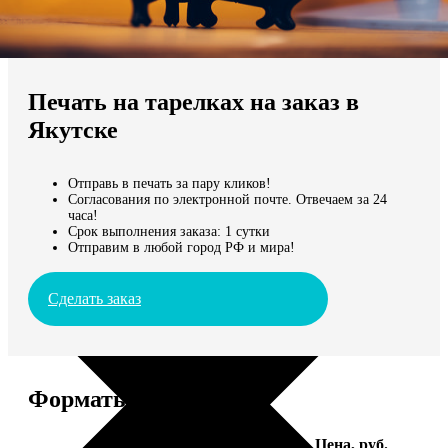
Не нашли Ваш город?
Мы доставляем по всему миру
Печать на тарелках на заказ в
Продолжить без города
Якутске
Отправь в печать за пару кликов!
Согласования по электронной почте. Отвечаем за 24
часа!
Срок выполнения заказа: 1 сутки
Отправим в любой город РФ и мира!
Сделать заказ
Форматы и цены
Услуга
Цена, руб.