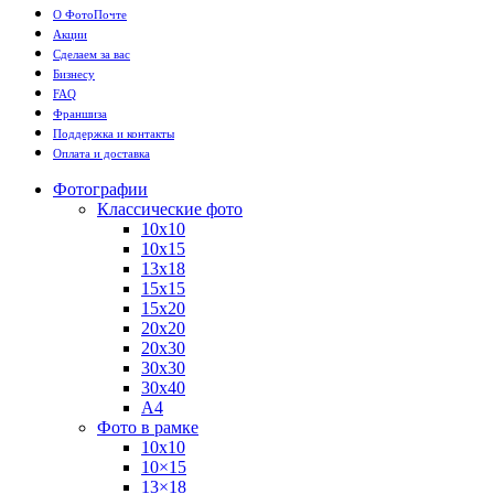
О ФотоПочте
Акции
Сделаем за вас
Бизнесу
FAQ
Франшиза
Поддержка и контакты
Оплата и доставка
Фотографии
Классические фото
10х10
10х15
13х18
15х15
15х20
20х20
20х30
30х30
30х40
А4
Фото в рамке
10х10
10×15
13×18