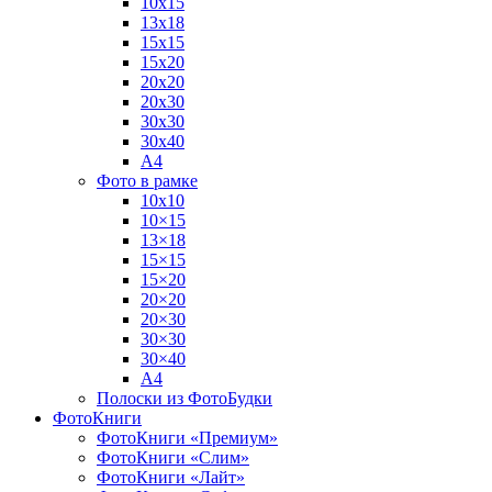
10х15
13х18
15х15
15х20
20х20
20х30
30х30
30х40
А4
Фото в рамке
10х10
10×15
13×18
15×15
15×20
20×20
20×30
30×30
30×40
A4
Полоски из ФотоБудки
ФотоКниги
ФотоКниги «Премиум»
ФотоКниги «Слим»
ФотоКниги «Лайт»