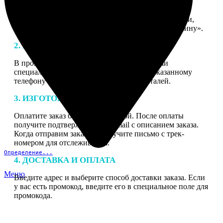
1. ЗАКАЗ
Нажмите «Сделать заказ», выберите тип продукции,
загрузите фотографии, нажмите «Добавить в корзину».
2. МАКЕТ
В процессе подготовки заказа к печати наши
специалисты могут связаться с Вами по указанному
телефону или email для согласования деталей.
3. ИЗГОТОВЛЕНИЕ
Оплатите заказ банковской картой. После оплаты
получите подтверждение на email с описанием заказа.
Когда отправим заказ вы получите письмо с трек-
номером для отслеживания.
Определение...
4. ДОСТАВКА И ОПЛАТА
Меню
Введите адрес и выберите способ доставки заказа. Если
у вас есть промокод, введите его в специальное поле для
промокода.