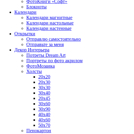
ФотоКниги «Софт»
Блокноты
Календари
Календари магнитные
Календари настольные
Календари настенные
Открытки
Отправлю самостоятельно
Отправьте за меня
Декор Интерьера
Потреты Dream Art
Портреты по фото акрилом
ФотоМозаика
Холсты
20х20
20х30
30х30
30х40
20х45
30х60
30х90
40х40
40х60
50х70
Пенокартон