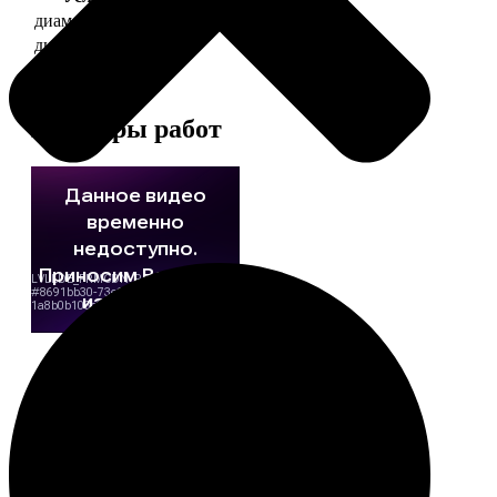
диаметр 37 мм
130
диаметр 56 мм
150
Примеры работ
Этапы работы