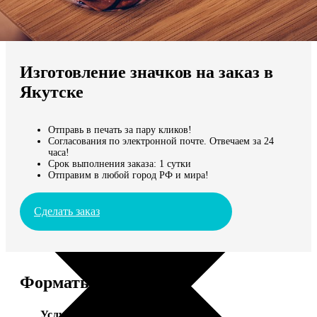
Не нашли Ваш город?
Мы доставляем по всему миру
Изготовление значков на заказ в
Продолжить без города
Якутске
Отправь в печать за пару кликов!
Согласования по электронной почте. Отвечаем за 24
часа!
Срок выполнения заказа: 1 сутки
Отправим в любой город РФ и мира!
Сделать заказ
Форматы и цены
Услуга
Цена, руб.