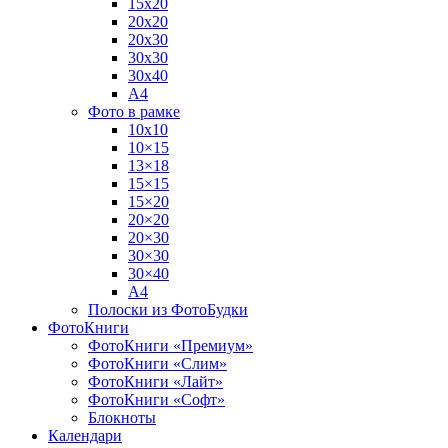
15х20
20х20
20х30
30х30
30х40
А4
Фото в рамке
10х10
10×15
13×18
15×15
15×20
20×20
20×30
30×30
30×40
A4
Полоски из ФотоБудки
ФотоКниги
ФотоКниги «Премиум»
ФотоКниги «Слим»
ФотоКниги «Лайт»
ФотоКниги «Софт»
Блокноты
Календари