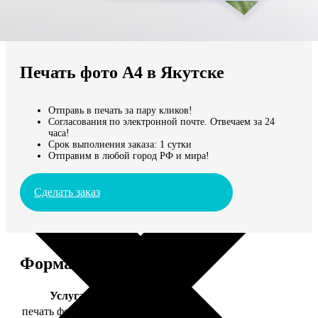
Не нашли Ваш город?
Мы доставляем по всему миру
Печать фото А4 в Якутске
Продолжить без города
Отправь в печать за пару кликов!
Согласования по электронной почте. Отвечаем за 24
часа!
Срок выполнения заказа: 1 сутки
Отправим в любой город РФ и мира!
Сделать заказ
Форматы и цены
Услуга
Цена, руб.
печать фото 20х30
129