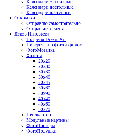
Календари магнитные
Календари настольные
Календари настенные
Открытки
Отправлю самостоятельно
Отправьте за меня
Декор Интерьера
Потреты Dream Art
Портреты по фото акрилом
ФотоМозаика
Холсты
20х20
20х30
30х30
30х40
20х45
30х60
30х90
40х40
40х60
50х70
Пенокартон
Модульные картины
ФотоПостеры
ФотоПодушки