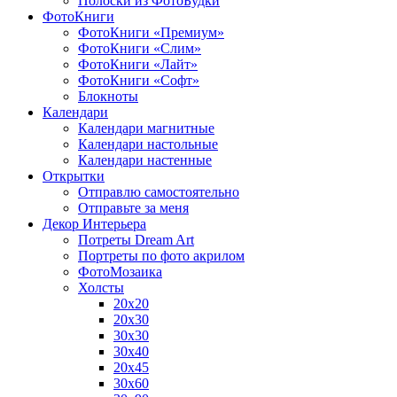
Полоски из ФотоБудки
ФотоКниги
ФотоКниги «Премиум»
ФотоКниги «Слим»
ФотоКниги «Лайт»
ФотоКниги «Софт»
Блокноты
Календари
Календари магнитные
Календари настольные
Календари настенные
Открытки
Отправлю самостоятельно
Отправьте за меня
Декор Интерьера
Потреты Dream Art
Портреты по фото акрилом
ФотоМозаика
Холсты
20х20
20х30
30х30
30х40
20х45
30х60