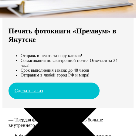
Не нашли Ваш город?
Мы доставляем по всему миру
Печать фотокниги «Премиум» в
Продолжить без города
Якутске
Отправь в печать за пару кликов!
Согласования по электронной почте. Отвечаем за 24
часа!
Срок выполнения заказа: до 48 часов
Отправим в любой город РФ и мира!
Сделать заказ
— Твердая фотообложка, размер чуть больше
внутреннего блока.
— В фотокниге может быть от 20 до 100 страниц.