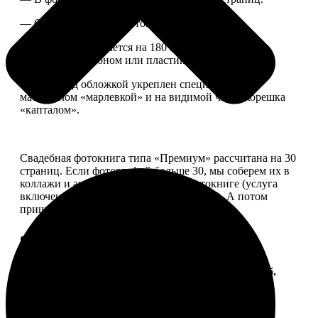
— Страницы плотные, толщина 1 мм.
— Книга раскрывается на 180 градусов, развороты
укреплены картоном или пластиком.
— Блок под обложкой укреплен специальным
материалом «марлевкой» и на видимой части корешка
«капталом».
Свадебная фотокнига типа «Премиум» рассчитана на 30
страниц. Если фотографий больше 30, мы соберем их в
коллажи и аккуратно разместим в фотокниге (услуга
включена, стоимость останется прежней). А потом
пришлем вам на согласование развороты.
Форматы и цены
Услуга
Цена, руб.
ФотоКнига "Премиум" 10x10
от 2490
ФотоКнига "Премиум" 10x15
от 2890