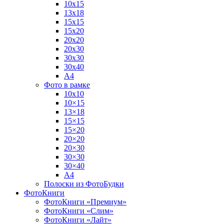
10х15
13х18
15х15
15х20
20х20
20х30
30х30
30х40
А4
Фото в рамке
10х10
10×15
13×18
15×15
15×20
20×20
20×30
30×30
30×40
A4
Полоски из ФотоБудки
ФотоКниги
ФотоКниги «Премиум»
ФотоКниги «Слим»
ФотоКниги «Лайт»