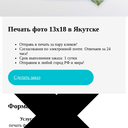
Не нашли Ваш город?
Мы доставляем по всему миру
Печать фото 13х18 в Якутске
Продолжить без города
Отправь в печать за пару кликов!
Согласования по электронной почте. Отвечаем за 24
часа!
Срок выполнения заказа: 1 сутки
Отправим в любой город РФ и мира!
Сделать заказ
Форматы и цены
Услуга
Цена, руб.
печать фото 13х18
39