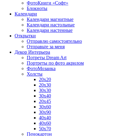
ФотоКниги «Софт»
Блокноты
Календари
Календари магнитные
Календари настольные
Календари настенные
Открытки
Отправлю самостоятельно
Отправьте за меня
Декор Интерьера
Потреты Dream Art
Портреты по фото акрилом
ФотоМозаика
Холсты
20х20
20х30
30х30
30х40
20х45
30х60
30х90
40х40
40х60
50х70
Пенокартон