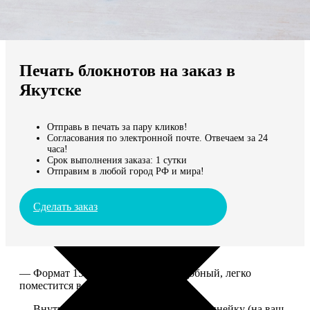
Не нашли Ваш город?
Мы доставляем по всему миру
Печать блокнотов на заказ в
Продолжить без города
Якутске
Отправь в печать за пару кликов!
Согласования по электронной почте. Отвечаем за 24
часа!
Срок выполнения заказа: 1 сутки
Отправим в любой город РФ и мира!
Сделать заказ
— Формат 15*20. Компактный и удобный, легко
поместится в сумку или рюкзак.
— Внутри 100 страниц в клетку или в линейку (на ваш