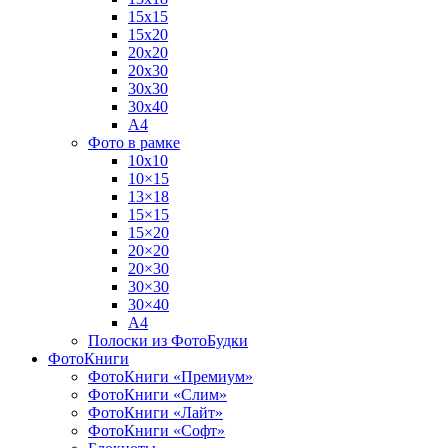
15х15
15х20
20х20
20х30
30х30
30х40
А4
Фото в рамке
10х10
10×15
13×18
15×15
15×20
20×20
20×30
30×30
30×40
A4
Полоски из ФотоБудки
ФотоКниги
ФотоКниги «Премиум»
ФотоКниги «Слим»
ФотоКниги «Лайт»
ФотоКниги «Софт»