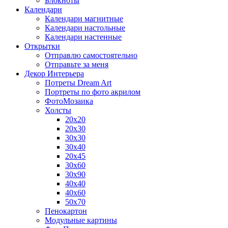
Блокноты
Календари
Календари магнитные
Календари настольные
Календари настенные
Открытки
Отправлю самостоятельно
Отправьте за меня
Декор Интерьера
Потреты Dream Art
Портреты по фото акрилом
ФотоМозаика
Холсты
20х20
20х30
30х30
30х40
20х45
30х60
30х90
40х40
40х60
50х70
Пенокартон
Модульные картины