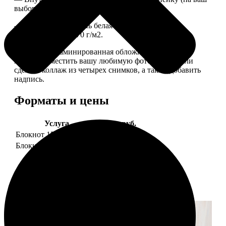
выбор), скрепленных сбоку скобой.
— Приятная на ощупь белая сатиновая бумага
плотностью 150-170 г/м2.
— Плотная ламинированная обложка. На обложке
можно разместить вашу любимую фотографию или
сделать коллаж из четырех снимков, а также добавить
надпись.
Форматы и цены
Услуга
Цена, руб.
Блокнот 15х20 клетка
990
Блокнот 15х20 линейка
990
Примеры работ