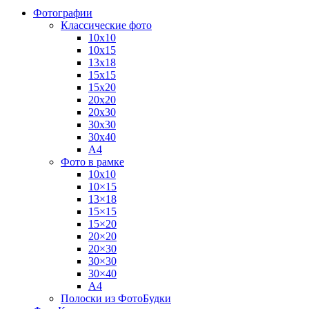
Фотографии
Классические фото
10х10
10х15
13х18
15х15
15х20
20х20
20х30
30х30
30х40
А4
Фото в рамке
10х10
10×15
13×18
15×15
15×20
20×20
20×30
30×30
30×40
A4
Полоски из ФотоБудки