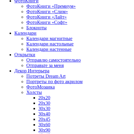
ФотоКниги
ФотоКниги «Премиум»
ФотоКниги «Слим»
ФотоКниги «Лайт»
ФотоКниги «Софт»
Блокноты
Календари
Календари магнитные
Календари настольные
Календари настенные
Открытки
Отправлю самостоятельно
Отправьте за меня
Декор Интерьера
Потреты Dream Art
Портреты по фото акрилом
ФотоМозаика
Холсты
20х20
20х30
30х30
30х40
20х45
30х60
30х90