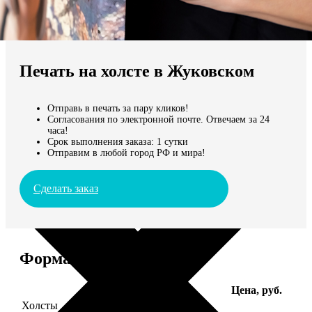
Не нашли Ваш город?
Мы доставляем по всему миру
Печать на холсте в Жуковском
Продолжить без города
Отправь в печать за пару кликов!
Согласования по электронной почте. Отвечаем за 24
часа!
Срок выполнения заказа: 1 сутки
Отправим в любой город РФ и мира!
Сделать заказ
Форматы и цены
Услуга
Цена, руб.
Холсты