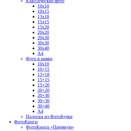
Классические фото
10х10
10х15
13х18
15х15
15х20
20х20
20х30
30х30
30х40
А4
Фото в рамке
10х10
10×15
13×18
15×15
15×20
20×20
20×30
30×30
30×40
A4
Полоски из ФотоБудки
ФотоКниги
ФотоКниги «Премиум»