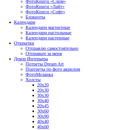
ФотоКниги «Слим»
ФотоКниги «Лайт»
ФотоКниги «Софт»
Блокноты
Календари
Календари магнитные
Календари настольные
Календари настенные
Открытки
Отправлю самостоятельно
Отправьте за меня
Декор Интерьера
Потреты Dream Art
Портреты по фото акрилом
ФотоМозаика
Холсты
20х20
20х30
30х30
30х40
20х45
30х60
30х90
40х40
40х60