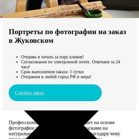
Не нашли Ваш город?
Мы доставляем по всему миру
Портреты по фотографии на заказ
Продолжить без города
в Жуковском
Отправь в печать за пару кликов!
Согласования по электронной почте. Отвечаем за 24
часа!
Срок выполнения заказа: 1 сутки
Отправим в любой город РФ и мира!
Сделать заказ
Профессиональный художник напишет на основе
фотографии портрет акриловыми красками на
натуральном холсте. Покроет лаком, благодаря чему