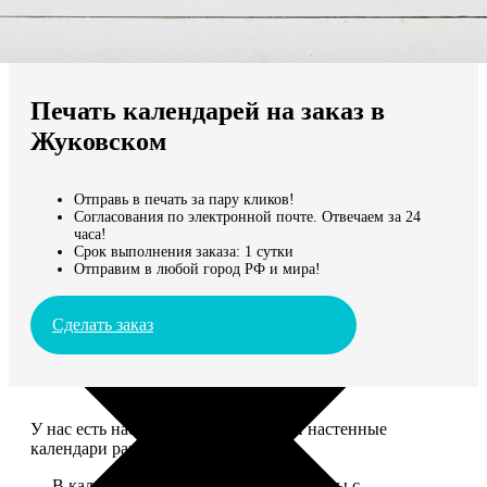
Не нашли Ваш город?
Мы доставляем по всему миру
Печать календарей на заказ в
Продолжить без города
Жуковском
Отправь в печать за пару кликов!
Согласования по электронной почте. Отвечаем за 24
часа!
Срок выполнения заказа: 1 сутки
Отправим в любой город РФ и мира!
Сделать заказ
У нас есть настольные, магнитные и настенные
календари разных размеров.
— В календаре 13 листов: обложка+листы с