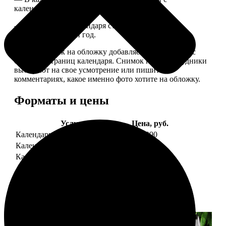
календарной сеткой.
— Обложка для календаря стандартная, дизайн
обновляем каждый год.
— В кружочек на обложку добавляем фотографию с
одной из страниц календаря. Снимок наши сотрудники
выбирают на свое усмотрение или пишите в
комментариях, какое именно фото хотите на обложку.
Форматы и цены
Услуга
Цена, руб.
Календарь настенный
от 1290
Календарь "домик"
890
Календарь магнитный отрывной
от 790
Примеры работ