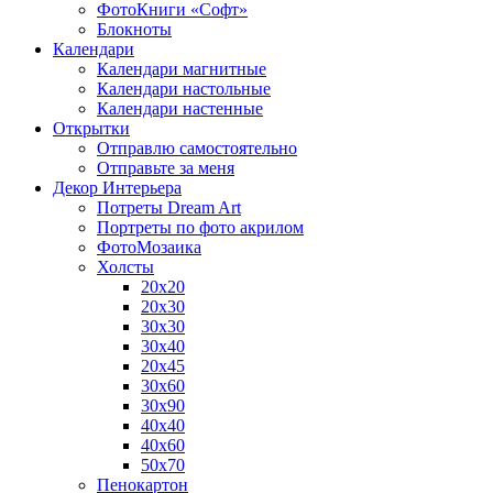
ФотоКниги «Софт»
Блокноты
Календари
Календари магнитные
Календари настольные
Календари настенные
Открытки
Отправлю самостоятельно
Отправьте за меня
Декор Интерьера
Потреты Dream Art
Портреты по фото акрилом
ФотоМозаика
Холсты
20х20
20х30
30х30
30х40
20х45
30х60
30х90
40х40
40х60
50х70
Пенокартон