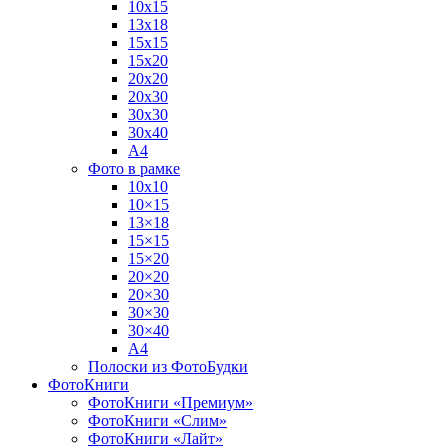
10х15
13х18
15х15
15х20
20х20
20х30
30х30
30х40
А4
Фото в рамке
10х10
10×15
13×18
15×15
15×20
20×20
20×30
30×30
30×40
A4
Полоски из ФотоБудки
ФотоКниги
ФотоКниги «Премиум»
ФотоКниги «Слим»
ФотоКниги «Лайт»