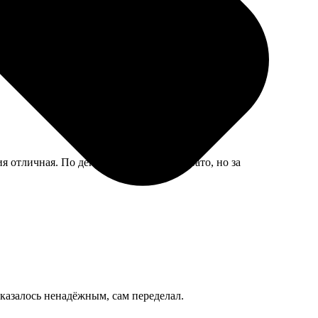
ия отличная. По деньгам вышло дороговато, но за
оказалось ненадёжным, сам переделал.