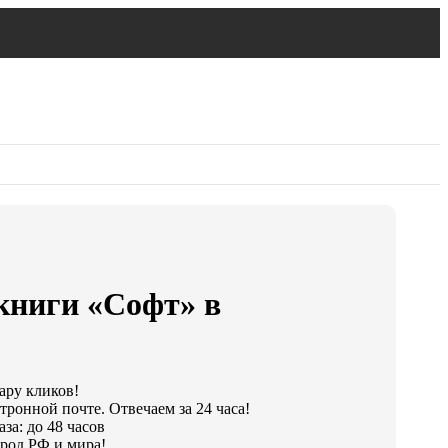
книги «Софт» в
пару кликов!
тронной почте. Отвечаем за 24 часа!
за: до 48 часов
род РФ и мира!