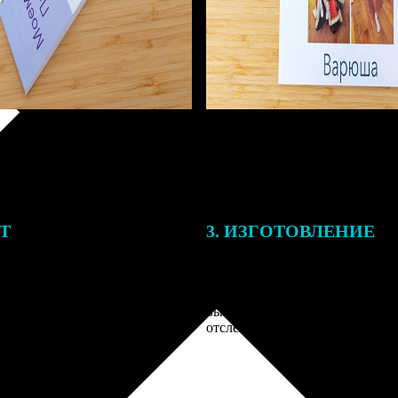
ЕТ
3. ИЗГОТОВЛЕНИЕ
тоимость ФотоКниги зависит
Оплатите заказ банковской кар
ва страниц. В процессе
оплаты получите подтверждение
заказа к печати наши
описанием заказа. Когда отпра
 могут связаться с Вами по
вы получите письмо с трек-но
телефону или email для
отслеживания.
я деталей.