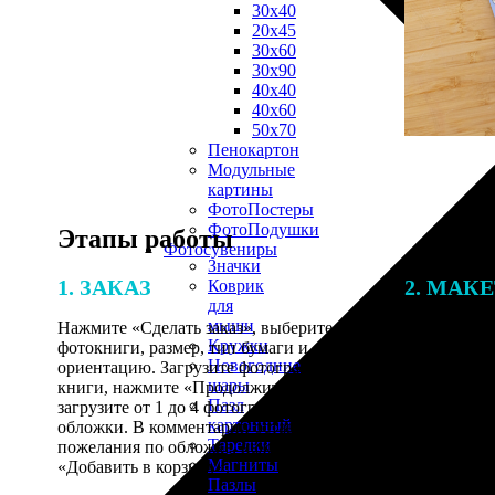
30х40
20х45
30х60
30х90
40х40
40х60
50х70
Пенокартон
Модульные
картины
ФотоПостеры
ФотоПодушки
Этапы работы
Фотоcувениры
Значки
1. ЗАКАЗ
2. МАК
Коврик
для
мыши
Нажмите «Сделать заказ», выберите тип
Итоговая с
Кружки
фотокниги, размер, тип бумаги и
от количест
Новогодние
ориентацию. Загрузите фотографии для
подготовки 
шары
книги, нажмите «Продолжить» и
специалисты
Пазл
загрузите от 1 до 4 фотографий для
указанному 
картонный
обложки. В комментарии оставьте свои
согласовани
Тарелки
пожелания по обложке, нажмите
Магниты
«Добавить в корзину».
Пазлы