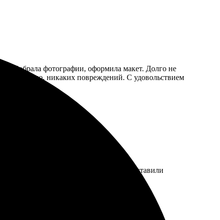
тно. Собрала фотографии, оформила макет. Долго не
 все аккуратно, никаких повреждений. С удовольствием
ились яркими и качественными. Заказ доставили