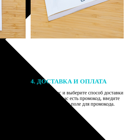
4. ДОСТАВКА И ОПЛАТА
той. После
Введите адрес и выберите способ доставки
 на email с
заказа. Если у вас есть промокод, введите
вим заказ
его в специальное поле для промокода.
мером для