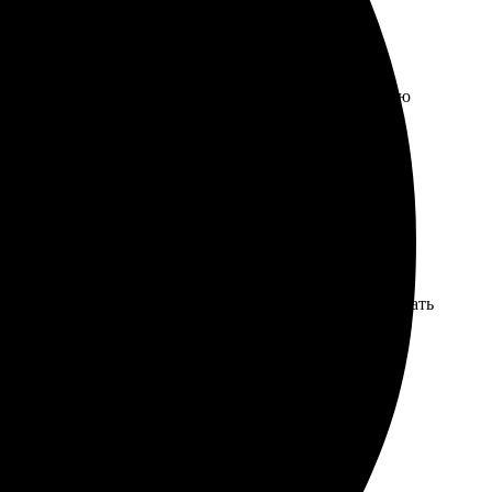
 впечатлил, качество готовой книги порадовало. Всю
впечатлило, изображения яркие и четкие. Буду заказывать