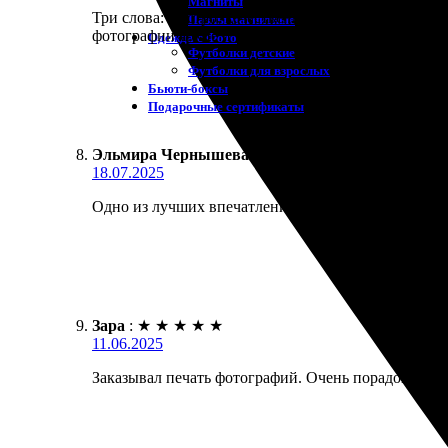
Магниты
Три слова: быстро, качественно, удобно. Заказала
Пазлы магнитные
фотографии яркие и четкие. Приятно удивила упак
Одежда с Фото
Футболки детские
Футболки для взрослых
Бьюти-боксы
Подарочные сертификаты
Эльмира Чернышева
:
★
★
★
★
★
18.07.2025
Одно из лучших впечатлений от печати фотокниги.
Зара
:
★
★
★
★
★
11.06.2025
Заказывал печать фотографий. Очень порадовало к