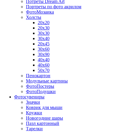
Потреты Dream Art
Портреты по фото акрилом
ФотоМозаика
Холсты
20х20
20х30
30х30
30х40
20х45
30х60
30х90
40х40
40х60
50х70
Пенокартон
Модульные картины
ФотоПостеры
ФотоПодушки
Фотоcувениры
Значки
Коврик для мыши
Кружки
Новогодние шары
Пазл картонный
Тарелки