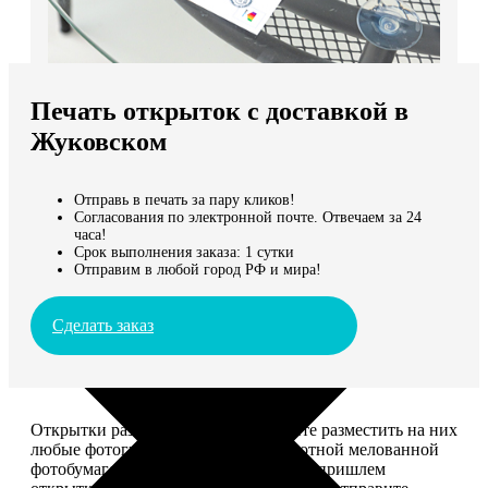
Не нашли Ваш город?
Мы доставляем по всему миру
Печать открыток с доставкой в
Продолжить без города
Жуковском
Отправь в печать за пару кликов!
Согласования по электронной почте. Отвечаем за 24
часа!
Срок выполнения заказа: 1 сутки
Отправим в любой город РФ и мира!
Сделать заказ
Открытки размером 10*15, вы можете разместить на них
любые фотографии. Печатаем на плотной мелованной
фотобумаге плотностью 300 г/м2. Мы пришлем