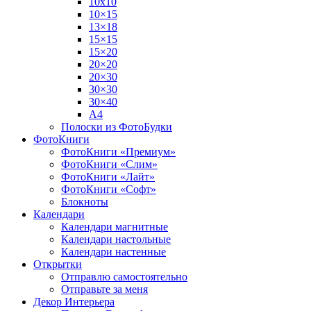
10х10
10×15
13×18
15×15
15×20
20×20
20×30
30×30
30×40
A4
Полоски из ФотоБудки
ФотоКниги
ФотоКниги «Премиум»
ФотоКниги «Слим»
ФотоКниги «Лайт»
ФотоКниги «Софт»
Блокноты
Календари
Календари магнитные
Календари настольные
Календари настенные
Открытки
Отправлю самостоятельно
Отправьте за меня
Декор Интерьера