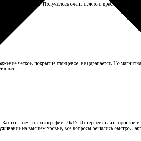
адебной фотографии. Получилось очень нежно и красиво, прямо к
жение четкое, покрытие глянцевое, не царапается. Но магнитная
т вниз.
. Заказала печать фотографий 10х15. Интерфейс сайта простой 
уживание на высшем уровне, все вопросы решались быстро. Забра