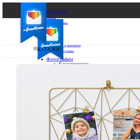
О ФотоПочте
Акции
Сделаем за вас
Бизнесу
FAQ
Франшиза
Поддержка и контакты
КАТАЛОГ
Оплата и доставка
Фотографии
Классические
фото
Ваш город:
10х10
10х15
Ваш регион доставки
13х18
15х15
Выберите из списка:
15х20
20х20
20х30
30х30
30х40
А4
Фото
в