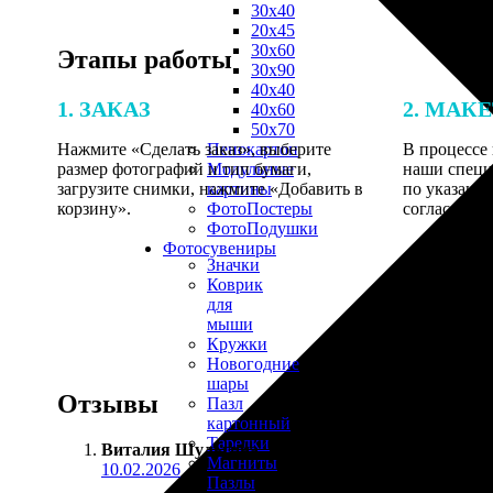
30х40
20х45
30х60
Этапы работы
30х90
40х40
1. ЗАКАЗ
2. МАК
40х60
50х70
Нажмите «Сделать заказ», выберите
В процессе 
Пенокартон
размер фотографий и тип бумаги,
наши специ
Модульные
загрузите снимки, нажмите «Добавить в
по указанно
картины
корзину».
согласовани
ФотоПостеры
ФотоПодушки
Фотоcувениры
Значки
Коврик
для
мыши
Кружки
Новогодние
шары
Отзывы
Пазл
картонный
Тарелки
Виталия Шульгина
:
Магниты
10.02.2026
Пазлы