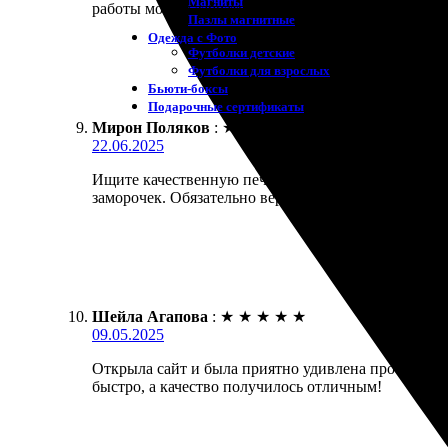
Магниты
работы можно забрать в удобное для себя время. Об
Пазлы магнитные
Одежда с Фото
Футболки детские
Футболки для взрослых
Бьюти-боксы
Подарочные сертификаты
Мирон Поляков
:
★
★
★
★
★
22.06.2025
Ищите качественную печать? Обратитесь сюда. Зака
заморочек. Обязательно вернусь снова!
Шейла Агапова
:
★
★
★
★
★
09.05.2025
Открыла сайт и была приятно удивлена простотой п
быстро, а качество получилось отличным!