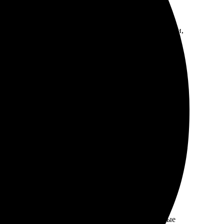
оцесс заказа, удобный интерфейс. Быстро обработали,
стро, рекомендую!
, оформление простое и понятное. Процесс занял
ета яркие, детали четкие. Порадовало, что готовые