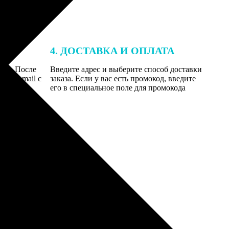
4. ДОСТАВКА И ОПЛАТА
той. После
Введите адрес и выберите способ доставки
 на email с
заказа. Если у вас есть промокод, введите
вим заказ
его в специальное поле для промокода
мером для