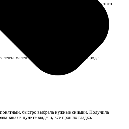
ак картина. Ждала дольше обещанного, но результат того
 лента маленькая, на толстую поверхность вроде
и понятный, быстро выбрала нужные снимки. Получила
ла заказ в пункте выдачи, все прошло гладко.