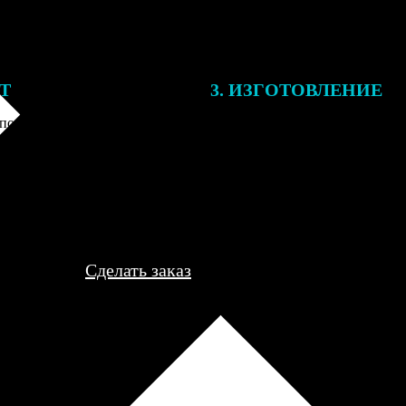
ЕТ
3. ИЗГОТОВЛЕНИЕ
подготовки заказа к печати
Оплатите заказ банковской кар
алисты могут связаться с Вами
оплаты получите подтверждение
му телефону или email для
описанием заказа. Когда отпра
я деталей.
вы получите письмо с трек-но
отслеживания.
Сделать заказ