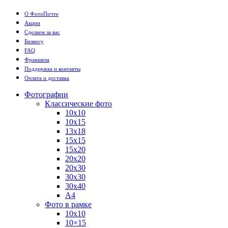
О ФотоПочте
Акции
Сделаем за вас
Бизнесу
FAQ
Франшиза
Поддержка и контакты
Оплата и доставка
Фотографии
Классические фото
10х10
10х15
13х18
15х15
15х20
20х20
20х30
30х30
30х40
А4
Фото в рамке
10х10
10×15