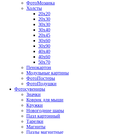
ФотоМозаика
Холсты
20х20
20х30
30х30
30х40
20х45
30х60
30х90
40х40
40х60
50х70
Пенокартон
Модульные картины
ФотоПостеры
ФотоПодушки
Фотоcувениры
Значки
Коврик для мыши
Кружки
Новогодние шары
Пазл картонный
Тарелки
Магниты
Пазлы магнитные