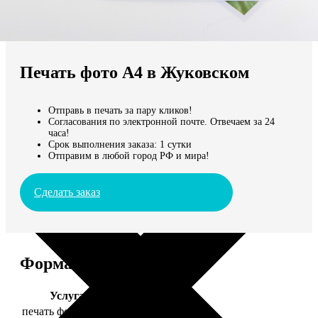
Не нашли Ваш город?
Мы доставляем по всему миру
Печать фото А4 в Жуковском
Продолжить без города
Отправь в печать за пару кликов!
Согласования по электронной почте. Отвечаем за 24
часа!
Срок выполнения заказа: 1 сутки
Отправим в любой город РФ и мира!
Сделать заказ
Форматы и цены
Услуга
Цена, руб.
печать фото 20х30
129