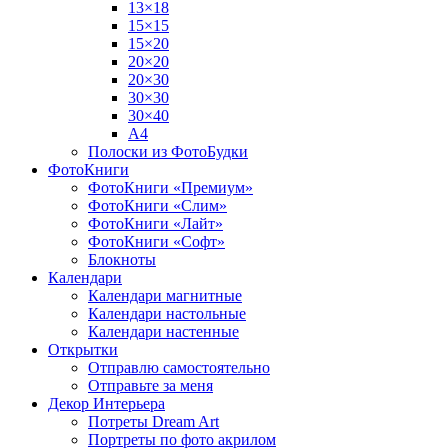
13×18
15×15
15×20
20×20
20×30
30×30
30×40
A4
Полоски из ФотоБудки
ФотоКниги
ФотоКниги «Премиум»
ФотоКниги «Слим»
ФотоКниги «Лайт»
ФотоКниги «Софт»
Блокноты
Календари
Календари магнитные
Календари настольные
Календари настенные
Открытки
Отправлю самостоятельно
Отправьте за меня
Декор Интерьера
Потреты Dream Art
Портреты по фото акрилом