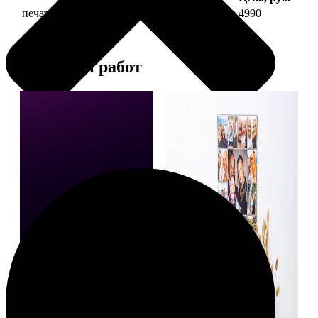
печать фото на холсте 40х60 на подрамнике
4990
Примеры работ