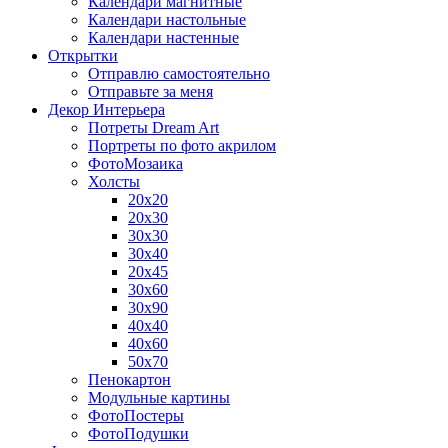
Календари магнитные
Календари настольные
Календари настенные
Открытки
Отправлю самостоятельно
Отправьте за меня
Декор Интерьера
Потреты Dream Art
Портреты по фото акрилом
ФотоМозаика
Холсты
20х20
20х30
30х30
30х40
20х45
30х60
30х90
40х40
40х60
50х70
Пенокартон
Модульные картины
ФотоПостеры
ФотоПодушки