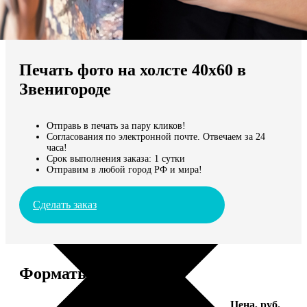
Не нашли Ваш город?
Мы доставляем по всему миру
Печать фото на холсте 40х60 в
Продолжить без города
Звенигороде
Отправь в печать за пару кликов!
Согласования по электронной почте. Отвечаем за 24
часа!
Срок выполнения заказа: 1 сутки
Отправим в любой город РФ и мира!
Сделать заказ
Форматы и цены
Услуга
Цена, руб.