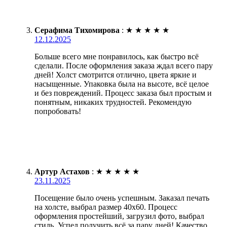
Серафима Тихомирова
:
★
★
★
★
★
12.12.2025
Больше всего мне понравилось, как быстро всё
сделали. После оформления заказа ждал всего пару
дней! Холст смотрится отлично, цвета яркие и
насыщенные. Упаковка была на высоте, всё целое
и без повреждений. Процесс заказа был простым и
понятным, никаких трудностей. Рекомендую
попробовать!
Артур Астахов
:
★
★
★
★
★
23.11.2025
Посещение было очень успешным. Заказал печать
на холсте, выбрал размер 40х60. Процесс
оформления простейший, загрузил фото, выбрал
стиль. Успел получить всё за пару дней! Качество