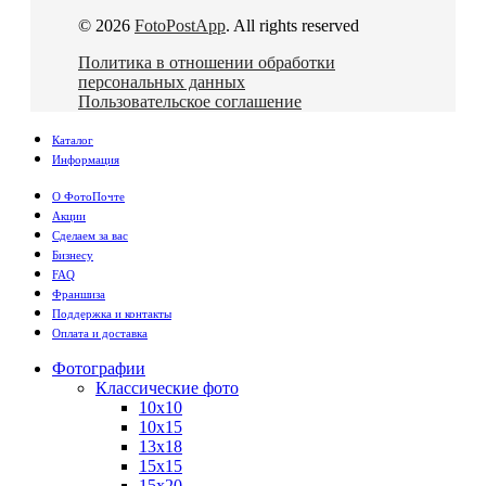
© 2026
FotoPostApp
. All rights reserved
Политика в отношении обработки
персональных данных
Пользовательское соглашение
Каталог
Информация
О ФотоПочте
Акции
Сделаем за вас
Бизнесу
FAQ
Франшиза
Поддержка и контакты
Оплата и доставка
Фотографии
Классические фото
10х10
10х15
13х18
15х15
15х20