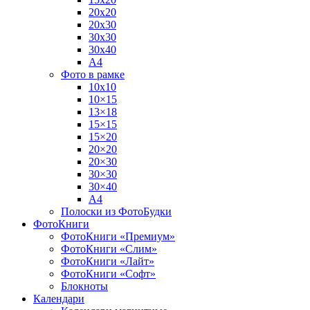
20х20
20х30
30х30
30х40
А4
Фото в рамке
10х10
10×15
13×18
15×15
15×20
20×20
20×30
30×30
30×40
A4
Полоски из ФотоБудки
ФотоКниги
ФотоКниги «Премиум»
ФотоКниги «Слим»
ФотоКниги «Лайт»
ФотоКниги «Софт»
Блокноты
Календари