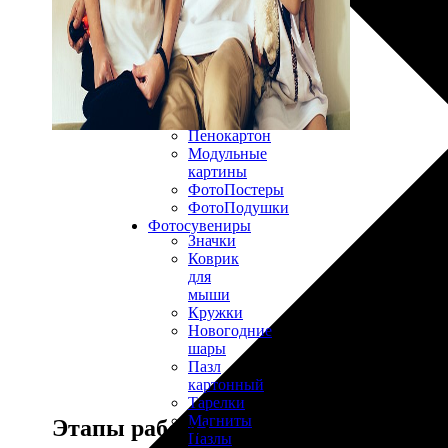
30х40
20х45
30х60
30х90
40х40
40х60
50х70
Пенокартон
Модульные
картины
ФотоПостеры
ФотоПодушки
Фотоcувениры
Значки
Коврик
для
мыши
Кружки
Новогодние
шары
Пазл
картонный
Тарелки
Магниты
Этапы работы
Пазлы