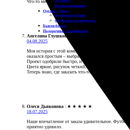
Магниты
Что-то мне очень понравилось. Быстрая печать на
Пазлы магнитные
Одежда с Фото
Футболки детские
Футболки для взрослых
Бьюти-боксы
Подарочные сертификаты
Ангелина Глушкова
:
★
★
★
★
★
04.08.2025
Моя история с этой компанией началась с заказа п
оказался простым – выбрала понравившийся дизайн,
Проект одобрили быстро, и я получила уведомление
Цвета яркие, рисунок четкий, в общем, все на выс
Теперь знаю, где заказать что-то креативное и по
Олеся Дьяконова
:
★
★
★
★
★
18.07.2025
Наше впечатление от заказа удивительное. Футбо
приятно удивило.