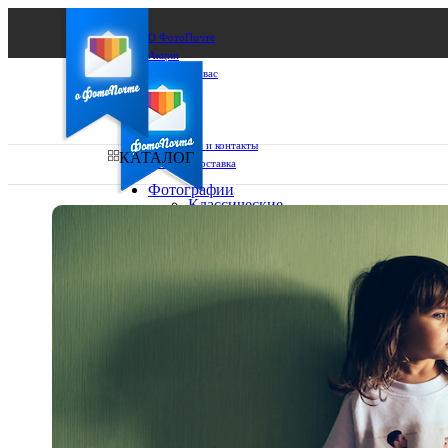
О ФотоПочте
Акции
Сделаем за вас
Бизнесу
FAQ
Франшиза
Поддержка и контакты
КАТАЛОГ
Оплата и доставка
Фотографии
Классические
фото
Ваш город:
10х10
10х15
Ваш регион доставки
13х18
15х15
Выберите из списка:
15х20
20х20
20х30
30х30
30х40
А4
Фото
в