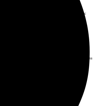
т и удобен. Быстро ответили на вопросы и помогли с
т. Обслуживание было вежливым, сотрудники ответили на
ачество печати порадовало, яркие цвета, ничего не