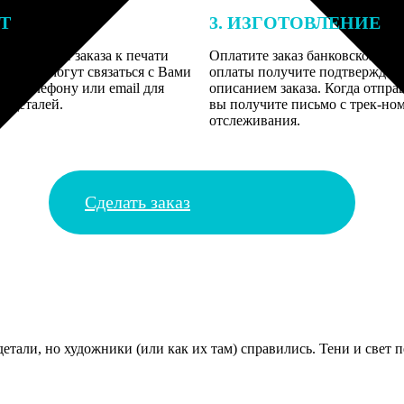
ЕТ
3. ИЗГОТОВЛЕНИЕ
подготовки заказа к печати
Оплатите заказ банковской кар
алисты могут связаться с Вами
оплаты получите подтверждение
му телефону или email для
описанием заказа. Когда отпра
я деталей.
вы получите письмо с трек-но
отслеживания.
Сделать заказ
етали, но художники (или как их там) справились. Тени и свет п