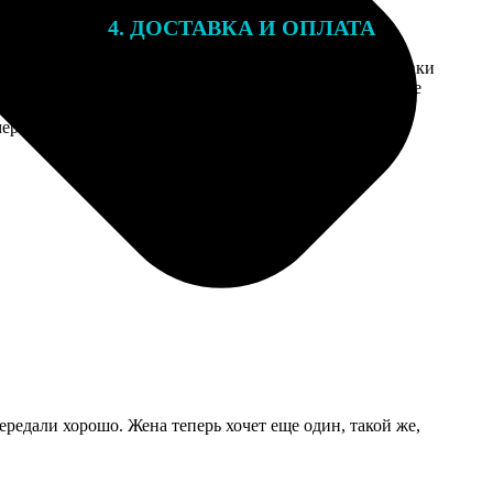
4. ДОСТАВКА И ОПЛАТА
той. После
Введите адрес и выберите способ доставки
 на email с
заказа. Если у вас есть промокод, введите
вим заказ
его в специальное поле для промокода.
мером для
ередали хорошо. Жена теперь хочет еще один, такой же,