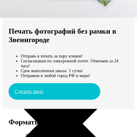
Не нашли Ваш город?
Мы доставляем по всему миру
Печать фотографий без рамки в
Продолжить без города
Звенигороде
Отправь в печать за пару кликов!
Согласования по электронной почте. Отвечаем за 24
часа!
Срок выполнения заказа: 1 сутки
Отправим в любой город РФ и мира!
Сделать заказ
Форматы и цены
Услуга
Цена, руб.