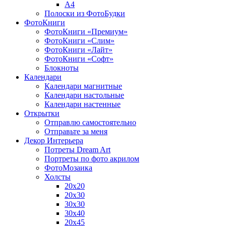
A4
Полоски из ФотоБудки
ФотоКниги
ФотоКниги «Премиум»
ФотоКниги «Слим»
ФотоКниги «Лайт»
ФотоКниги «Софт»
Блокноты
Календари
Календари магнитные
Календари настольные
Календари настенные
Открытки
Отправлю самостоятельно
Отправьте за меня
Декор Интерьера
Потреты Dream Art
Портреты по фото акрилом
ФотоМозаика
Холсты
20х20
20х30
30х30
30х40
20х45