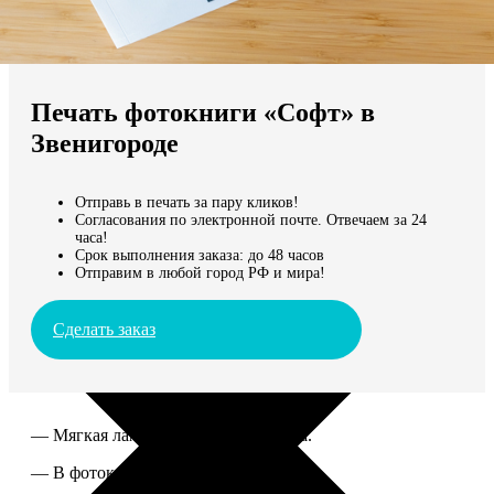
Не нашли Ваш город?
Мы доставляем по всему миру
Печать фотокниги «Софт» в
Продолжить без города
Звенигороде
Отправь в печать за пару кликов!
Согласования по электронной почте. Отвечаем за 24
часа!
Срок выполнения заказа: до 48 часов
Отправим в любой город РФ и мира!
Сделать заказ
— Мягкая ламинированная обложка.
— В фотокниге от 60 до 300 страниц.