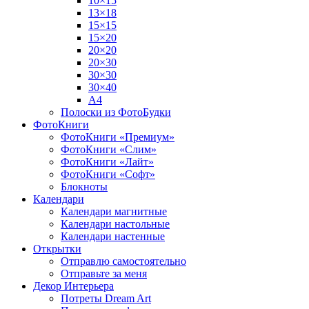
10×15
13×18
15×15
15×20
20×20
20×30
30×30
30×40
A4
Полоски из ФотоБудки
ФотоКниги
ФотоКниги «Премиум»
ФотоКниги «Слим»
ФотоКниги «Лайт»
ФотоКниги «Софт»
Блокноты
Календари
Календари магнитные
Календари настольные
Календари настенные
Открытки
Отправлю самостоятельно
Отправьте за меня
Декор Интерьера
Потреты Dream Art