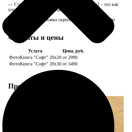
— Страницы из бумаги плотностью 170 г/м2 – это как
плотные страницы глянцевого журнала.
— Страницы и обложка скреплены металлическими
болтами.
Форматы и цены
Услуга
Цена, руб.
ФотоКнига "Софт" 20х20
от 2990
ФотоКнига "Софт" 20х30
от 3490
Примеры работ