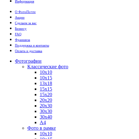
Информация
О ФотоПочте
Акции
Сделаем за вас
Бизнесу
FAQ
Франшиза
Поддержка и контакты
Оплата и доставка
Фотографии
Классические фото
10х10
10х15
13х18
15х15
15х20
20х20
20х30
30х30
30х40
А4
Фото в рамке
10х10