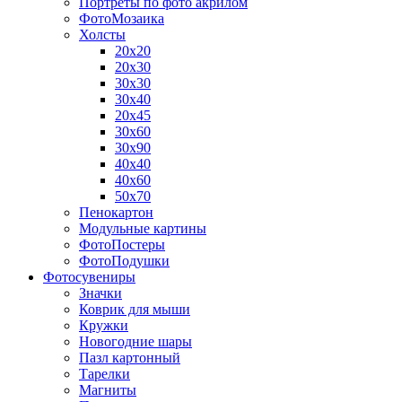
Портреты по фото акрилом
ФотоМозаика
Холсты
20х20
20х30
30х30
30х40
20х45
30х60
30х90
40х40
40х60
50х70
Пенокартон
Модульные картины
ФотоПостеры
ФотоПодушки
Фотоcувениры
Значки
Коврик для мыши
Кружки
Новогодние шары
Пазл картонный
Тарелки
Магниты