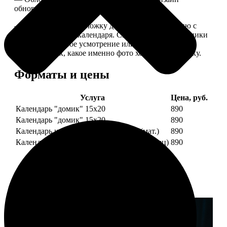
обновляем каждый год.
— В кружочек на обложку добавляем фотографию с
одной из страниц календаря. Снимок наши сотрудники
выбирают на свое усмотрение или пишите в
комментариях, какое именно фото хотите на обложку.
Форматы и цены
Услуга
Цена, руб.
Календарь "домик" 15х20
890
Календарь "домик" 15х20
890
Календарь настольный А5 210х148 (мат.)
890
Календарь настольный А5 210х148 (глянец)
890
Примеры работ