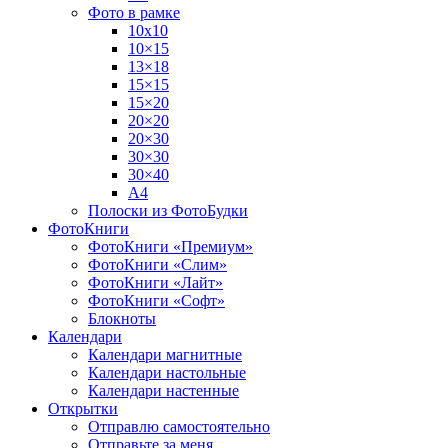
Фото в рамке
10х10
10×15
13×18
15×15
15×20
20×20
20×30
30×30
30×40
A4
Полоски из ФотоБудки
ФотоКниги
ФотоКниги «Премиум»
ФотоКниги «Слим»
ФотоКниги «Лайт»
ФотоКниги «Софт»
Блокноты
Календари
Календари магнитные
Календари настольные
Календари настенные
Открытки
Отправлю самостоятельно
Отправьте за меня