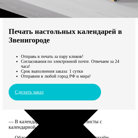
Не нашли Ваш город?
Мы доставляем по всему миру
Печать настольных календарей в
Продолжить без города
Звенигороде
Отправь в печать за пару кликов!
Согласования по электронной почте. Отвечаем за 24
часа!
Срок выполнения заказа: 1 сутки
Отправим в любой город РФ и мира!
Сделать заказ
— В календаре 13 листов: обложка+листы с
календарной сеткой.
— Обложка для календаря стандартная, дизайн