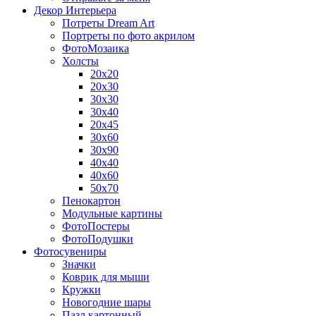
Декор Интерьера
Потреты Dream Art
Портреты по фото акрилом
ФотоМозаика
Холсты
20х20
20х30
30х30
30х40
20х45
30х60
30х90
40х40
40х60
50х70
Пенокартон
Модульные картины
ФотоПостеры
ФотоПодушки
Фотоcувениры
Значки
Коврик для мыши
Кружки
Новогодние шары
Пазл картонный