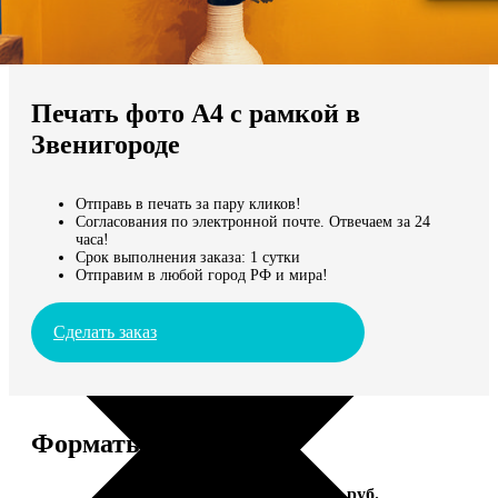
Не нашли Ваш город?
Мы доставляем по всему миру
Печать фото А4 с рамкой в
Продолжить без города
Звенигороде
Отправь в печать за пару кликов!
Согласования по электронной почте. Отвечаем за 24
часа!
Срок выполнения заказа: 1 сутки
Отправим в любой город РФ и мира!
Сделать заказ
Форматы и цены
Услуга
Цена, руб.