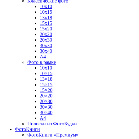
Классические фото
10х10
10х15
13х18
15х15
15х20
20х20
20х30
30х30
30х40
А4
Фото в рамке
10х10
10×15
13×18
15×15
15×20
20×20
20×30
30×30
30×40
A4
Полоски из ФотоБудки
ФотоКниги
ФотоКниги «Премиум»