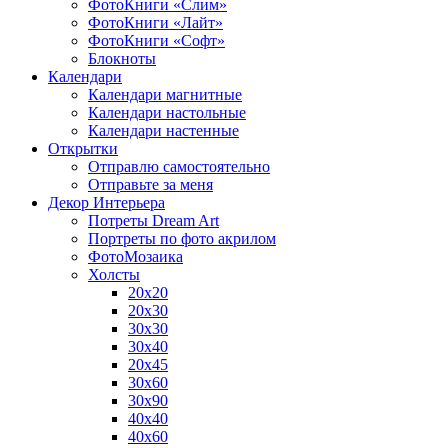
ФотоКниги «Слим»
ФотоКниги «Лайт»
ФотоКниги «Софт»
Блокноты
Календари
Календари магнитные
Календари настольные
Календари настенные
Открытки
Отправлю самостоятельно
Отправьте за меня
Декор Интерьера
Потреты Dream Art
Портреты по фото акрилом
ФотоМозаика
Холсты
20х20
20х30
30х30
30х40
20х45
30х60
30х90
40х40
40х60