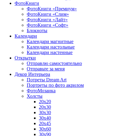
ФотоКниги
ФотоКниги «Премиум»
ФотоКниги «Слим»
ФотоКниги «Лайт»
ФотоКниги «Софт»
Блокноты
Календари
Календари магнитные
Календари настольные
Календари настенные
Открытки
Отправлю самостоятельно
Отправьте за меня
Декор Интерьера
Потреты Dream Art
Портреты по фото акрилом
ФотоМозаика
Холсты
20х20
20х30
30х30
30х40
20х45
30х60
30х90