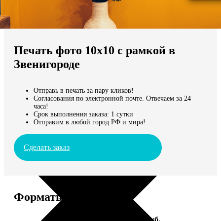
Не нашли Ваш город?
Мы доставляем по всему миру
Печать фото 10х10 с рамкой в
Продолжить без города
Звенигороде
Отправь в печать за пару кликов!
Согласования по электронной почте. Отвечаем за 24
часа!
Срок выполнения заказа: 1 сутки
Отправим в любой город РФ и мира!
Сделать заказ
Форматы и цены
Услуга
Цена, руб.