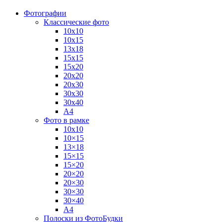
Фотографии
Классические фото
10х10
10х15
13х18
15х15
15х20
20х20
20х30
30х30
30х40
А4
Фото в рамке
10х10
10×15
13×18
15×15
15×20
20×20
20×30
30×30
30×40
A4
Полоски из ФотоБудки