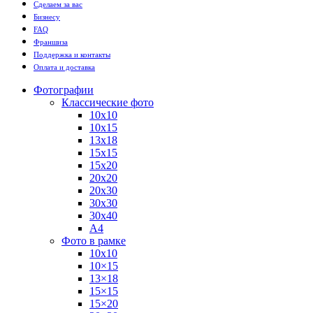
Сделаем за вас
Бизнесу
FAQ
Франшиза
Поддержка и контакты
Оплата и доставка
Фотографии
Классические фото
10х10
10х15
13х18
15х15
15х20
20х20
20х30
30х30
30х40
А4
Фото в рамке
10х10
10×15
13×18
15×15
15×20