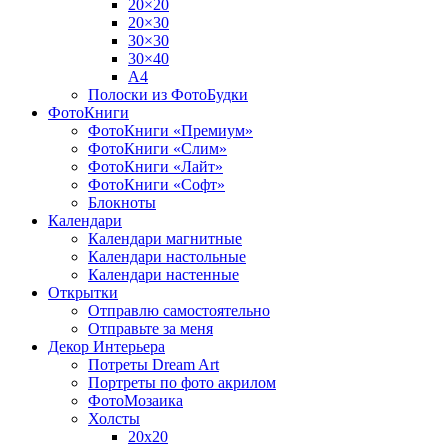
20×20
20×30
30×30
30×40
A4
Полоски из ФотоБудки
ФотоКниги
ФотоКниги «Премиум»
ФотоКниги «Слим»
ФотоКниги «Лайт»
ФотоКниги «Софт»
Блокноты
Календари
Календари магнитные
Календари настольные
Календари настенные
Открытки
Отправлю самостоятельно
Отправьте за меня
Декор Интерьера
Потреты Dream Art
Портреты по фото акрилом
ФотоМозаика
Холсты
20х20