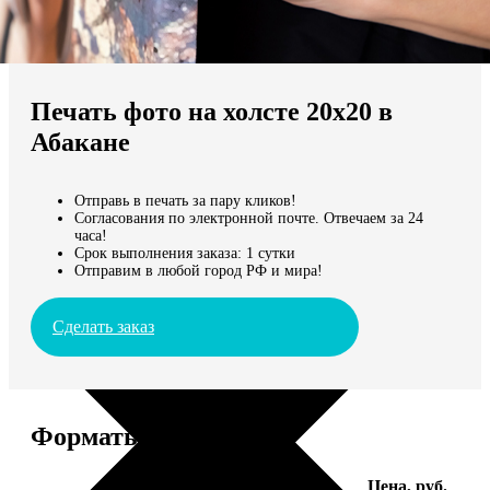
Не нашли Ваш город?
Мы доставляем по всему миру
Печать фото на холсте 20х20 в
Продолжить без города
Абакане
Отправь в печать за пару кликов!
Согласования по электронной почте. Отвечаем за 24
часа!
Срок выполнения заказа: 1 сутки
Отправим в любой город РФ и мира!
Сделать заказ
Форматы и цены
Услуга
Цена, руб.