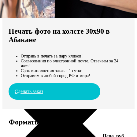
Не нашли Ваш город?
Мы доставляем по всему миру
Печать фото на холсте 30х90 в
Продолжить без города
Абакане
Отправь в печать за пару кликов!
Согласования по электронной почте. Отвечаем за 24
часа!
Срок выполнения заказа: 1 сутки
Отправим в любой город РФ и мира!
Сделать заказ
Форматы и цены
Услуга
Цена, руб.