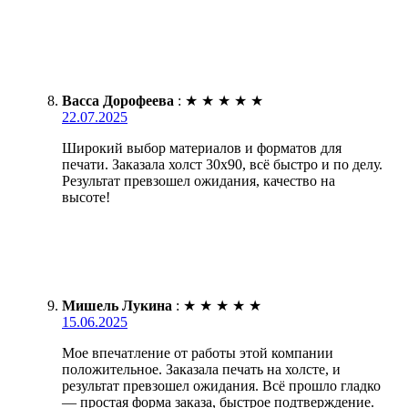
Васса Дорофеева
:
★
★
★
★
★
22.07.2025
Широкий выбор материалов и форматов для
печати. Заказала холст 30х90, всё быстро и по делу.
Результат превзошел ожидания, качество на
высоте!
Мишель Лукина
:
★
★
★
★
★
15.06.2025
Мое впечатление от работы этой компании
положительное. Заказала печать на холсте, и
результат превзошел ожидания. Всё прошло гладко
— простая форма заказа, быстрое подтверждение.