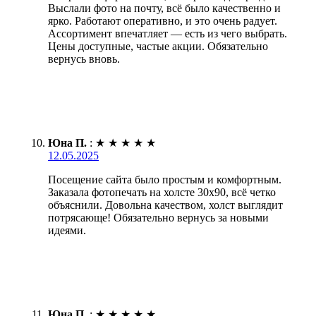
Выслали фото на почту, всё было качественно и
ярко. Работают оперативно, и это очень радует.
Ассортимент впечатляет — есть из чего выбрать.
Цены доступные, частые акции. Обязательно
вернусь вновь.
Юна П.
:
★
★
★
★
★
12.05.2025
Посещение сайта было простым и комфортным.
Заказала фотопечать на холсте 30х90, всё четко
объяснили. Довольна качеством, холст выглядит
потрясающе! Обязательно вернусь за новыми
идеями.
Юна П.
:
★
★
★
★
★