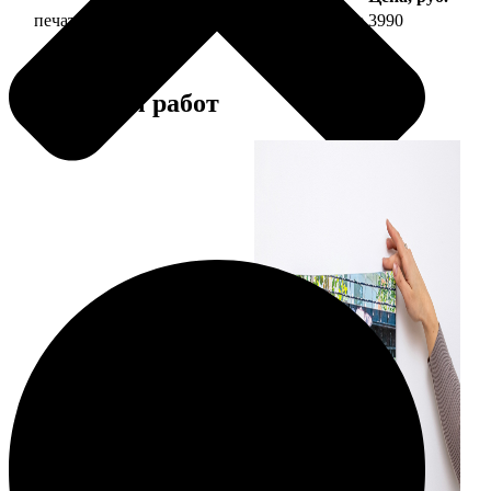
печать фото на холсте 30х90 на подрамнике
3990
Примеры работ