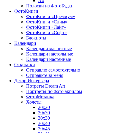
A4
Полоски из ФотоБудки
ФотоКниги
ФотоКниги «Премиум»
ФотоКниги «Слим»
ФотоКниги «Лайт»
ФотоКниги «Софт»
Блокноты
Календари
Календари магнитные
Календари настольные
Календари настенные
Открытки
Отправлю самостоятельно
Отправьте за меня
Декор Интерьера
Потреты Dream Art
Портреты по фото акрилом
ФотоМозаика
Холсты
20х20
20х30
30х30
30х40
20х45