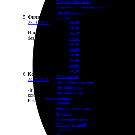
Потреты Dream Art
Портреты по фото акрилом
ФотоМозаика
Филимон Леонов
:
★
★
★
★
★
Холсты
23.10.2025
20х20
20х30
Иногда заказываю календарь на подарки. Очень уд
30х30
без проблем. Хороший сервис, рекомендую всем!
30х40
20х45
30х60
30х90
40х40
40х60
50х70
Катерина Р.
:
★
★
★
★
★
Пенокартон
24.09.2025
Модульные картины
ФотоПостеры
Дружелюбный сервис! Заказала календарь в подарок
ФотоПодушки
консультировали на каждом этапе. Качество печат
Фотоcувениры
Рекомендую всем, кто хочет порадовать близких!
Значки
Коврик для мыши
Кружки
Новогодние шары
Пазл картонный
Тарелки