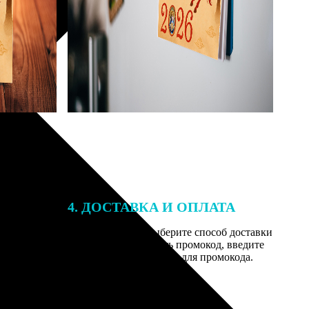
4. ДОСТАВКА И ОПЛАТА
той. После
Введите адрес и выберите способ доставки
 на email с
заказа. Если у вас есть промокод, введите
вим заказ
его в специальное поле для промокода.
мером для