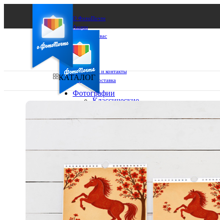
О ФотоПочте
Акции
Сделаем за вас
Бизнесу
FAQ
Франшиза
Поддержка и контакты
КАТАЛОГ
Оплата и доставка
Фотографии
Классические
фото
Ваш город:
10х10
10х15
Ваш регион доставки
13х18
15х15
Выберите из списка:
15х20
20х20
20х30
30х30
30х40
А4
Фото
в