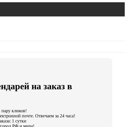
ндарей на заказ в
а пару кликов!
ектронной почте. Отвечаем за 24 часа!
каза: 1 сутки
город РФ и мира!