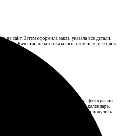
их на сайт. Затем оформила заказ, указала все детали.
ендарь. Качество печати оказалось отличным, все цвета
ечать!
заказа оказался очень простым: загрузила фотографии
рез несколько дней я получила идеальный календарь.
, что можно было легко внести изменения и получить