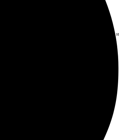
ачество печати на высшем уровне. Доставили быстро и
тографии. Работа сотрудников на высшем уровне —
ор оформления порадовал. Обязательно закажу еще!