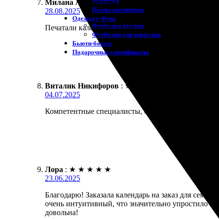
Магниты
Милана Афанасьева
:
★
★
★
★
★
Пазлы магнитные
28.08.2025
Одежда с Фото
Футболки детские
Печатали календари на заказ. Всё сделали очень б
Футболки для взрослых
Бьюти-боксы
Подарочные сертификаты
Виталик Никифоров
:
★
★
★
★
★
04.07.2025
Компетентные специалисты, отличный сервис. Заказ
Лора
:
★
★
★
★
★
23.06.2025
Благодарю! Заказала календарь на заказ для семьи
очень интуитивный, что значительно упростило зад
довольна!