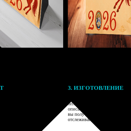
ЕТ
3. ИЗГОТОВЛЕНИЕ
подготовки заказа к печати
Оплатите заказ банковской кар
алисты могут связаться с Вами
оплаты получите подтверждение
му телефону или email для
описанием заказа. Когда отпра
я деталей.
вы получите письмо с трек-но
отслеживания.