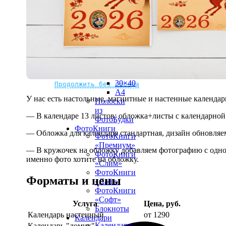
рамке
10х10
10×15
13×18
15×15
15×20
20×20
20×30
Не нашли Ваш город?
Мы доставляем по всему миру
30×30
30×40
Продолжить без города
A4
У нас есть настольные, магнитные и настенные календар
Полоски
из
— В календаре 13 листов: обложка+листы с календарной 
ФотоБудки
ФотоКниги
— Обложка для календаря стандартная, дизайн обновляе
ФотоКниги
«Премиум»
— В кружочек на обложку добавляем фотографию с одной
ФотоКниги
именно фото хотите на обложку.
«Слим»
ФотоКниги
Форматы и цены
«Лайт»
ФотоКниги
«Софт»
Услуга
Цена, руб.
Блокноты
Календарь настенный
от 1290
Календари
Календари
Календарь "домик"
890