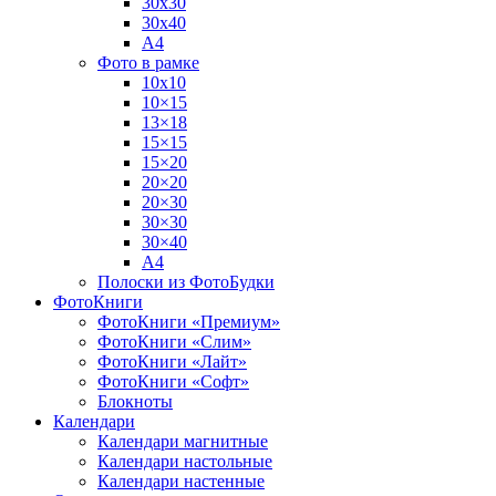
30х30
30х40
А4
Фото в рамке
10х10
10×15
13×18
15×15
15×20
20×20
20×30
30×30
30×40
A4
Полоски из ФотоБудки
ФотоКниги
ФотоКниги «Премиум»
ФотоКниги «Слим»
ФотоКниги «Лайт»
ФотоКниги «Софт»
Блокноты
Календари
Календари магнитные
Календари настольные
Календари настенные