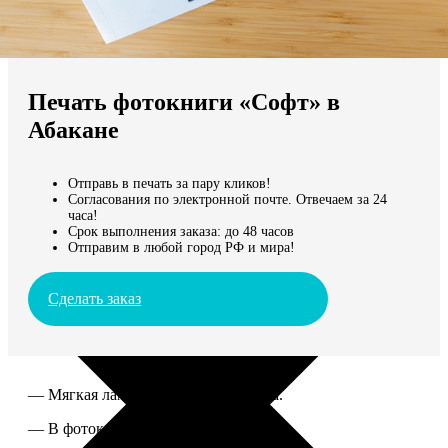
Не нашли Ваш город?
Мы доставляем по всему миру
Печать фотокниги «Софт» в
Продолжить без города
Абакане
Отправь в печать за пару кликов!
Согласования по электронной почте. Отвечаем за 24
часа!
Срок выполнения заказа: до 48 часов
Отправим в любой город РФ и мира!
Сделать заказ
— Мягкая ламинированная обложка.
— В фотокниге от 60 до 300 страниц.