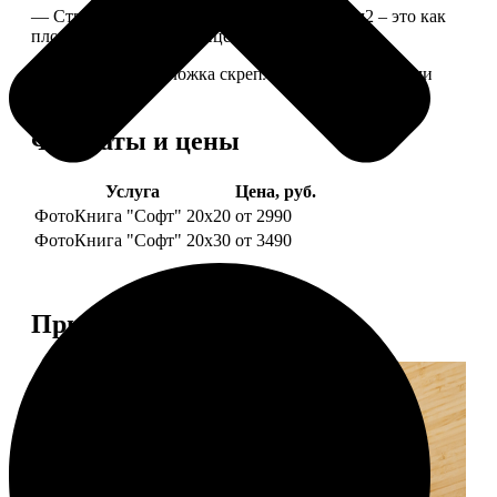
— Страницы из бумаги плотностью 170 г/м2 – это как
плотные страницы глянцевого журнала.
— Страницы и обложка скреплены металлическими
болтами.
Форматы и цены
Услуга
Цена, руб.
ФотоКнига "Софт" 20х20
от 2990
ФотоКнига "Софт" 20х30
от 3490
Примеры работ