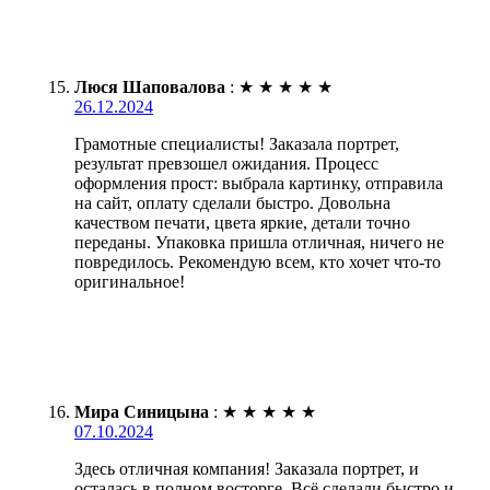
Люся Шаповалова
:
★
★
★
★
★
26.12.2024
Грамотные специалисты! Заказала портрет,
результат превзошел ожидания. Процесс
оформления прост: выбрала картинку, отправила
на сайт, оплату сделали быстро. Довольна
качеством печати, цвета яркие, детали точно
переданы. Упаковка пришла отличная, ничего не
повредилось. Рекомендую всем, кто хочет что-то
оригинальное!
Мира Синицына
:
★
★
★
★
★
07.10.2024
Здесь отличная компания! Заказала портрет, и
осталась в полном восторге. Всё сделали быстро и