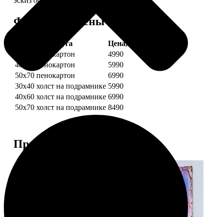
эскиз обязательно согласуем с вами.
Форматы и цены
Услуга
Цена, руб.
30х40 пенокартон
4990
40х60 пенокартон
5990
50х70 пенокартон
6990
30х40 холст на подрамнике
5990
40х60 холст на подрамнике
6990
50х70 холст на подрамнике
8490
Примеры работ