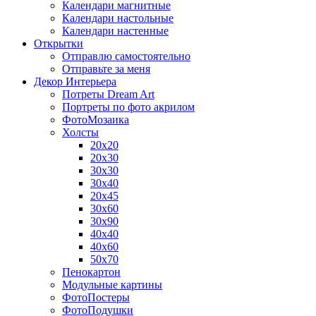
Календари магнитные
Календари настольные
Календари настенные
Открытки
Отправлю самостоятельно
Отправьте за меня
Декор Интерьера
Потреты Dream Art
Портреты по фото акрилом
ФотоМозаика
Холсты
20х20
20х30
30х30
30х40
20х45
30х60
30х90
40х40
40х60
50х70
Пенокартон
Модульные картины
ФотоПостеры
ФотоПодушки