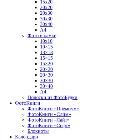
15х20
20х20
20х30
30х30
30х40
А4
Фото в рамке
10х10
10×15
13×18
15×15
15×20
20×20
20×30
30×30
30×40
A4
Полоски из ФотоБудки
ФотоКниги
ФотоКниги «Премиум»
ФотоКниги «Слим»
ФотоКниги «Лайт»
ФотоКниги «Софт»
Блокноты
Календари