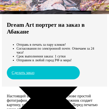
Не нашли Ваш город?
Мы доставляем по всему миру
Dream Art портрет на заказ в
Продолжить без города
Абакане
Отправь в печать за пару кликов!
Согласования по электронной почте. Отвечаем за 24
часа!
Срок выполнения заказа: 1 сутки
Отправим в любой город РФ и мира!
Сделать заказ
Настоящий шедевр, сделанный на основе простой
фотографии. Профессиональный художник создает
картину, учитывая ваши комментарии. Перед печатью