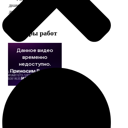
диаметр 37 мм
130
диаметр 56 мм
150
Примеры работ
Этапы работы