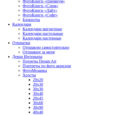
ФотоКниги «Премиум»
ФотоКниги «Слим»
ФотоКниги «Лайт»
ФотоКниги «Софт»
Блокноты
Календари
Календари магнитные
Календари настольные
Календари настенные
Открытки
Отправлю самостоятельно
Отправьте за меня
Декор Интерьера
Потреты Dream Art
Портреты по фото акрилом
ФотоМозаика
Холсты
20х20
20х30
30х30
30х40
20х45
30х60
30х90
40х40