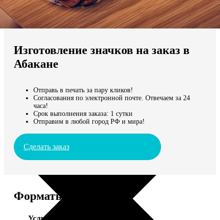
Не нашли Ваш город?
Мы доставляем по всему миру
Изготовление значков на заказ в
Продолжить без города
Абакане
Отправь в печать за пару кликов!
Согласования по электронной почте. Отвечаем за 24
часа!
Срок выполнения заказа: 1 сутки
Отправим в любой город РФ и мира!
Сделать заказ
Форматы и цены
Услуга
Цена, руб.