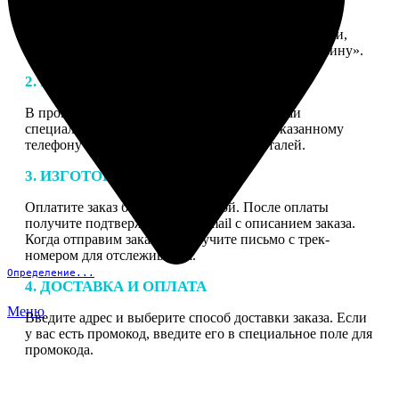
1. ЗАКАЗ
Нажмите «Сделать заказ», выберите тип продукции,
загрузите фотографии, нажмите «Добавить в корзину».
2. МАКЕТ
В процессе подготовки заказа к печати наши
специалисты могут связаться с Вами по указанному
телефону или email для согласования деталей.
3. ИЗГОТОВЛЕНИЕ
Оплатите заказ банковской картой. После оплаты
получите подтверждение на email с описанием заказа.
Когда отправим заказ вы получите письмо с трек-
номером для отслеживания.
Определение...
4. ДОСТАВКА И ОПЛАТА
Меню
Введите адрес и выберите способ доставки заказа. Если
у вас есть промокод, введите его в специальное поле для
промокода.