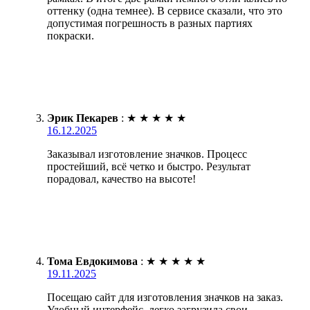
оттенку (одна темнее). В сервисе сказали, что это
допустимая погрешность в разных партиях
покраски.
Эрик Пекарев
:
★
★
★
★
★
16.12.2025
Заказывал изготовление значков. Процесс
простейший, всё четко и быстро. Результат
порадовал, качество на высоте!
Тома Евдокимова
:
★
★
★
★
★
19.11.2025
Посещаю сайт для изготовления значков на заказ.
Удобный интерфейс, легко загрузила свои