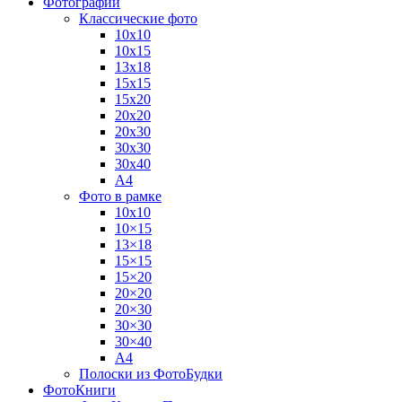
Фотографии
Классические фото
10х10
10х15
13х18
15х15
15х20
20х20
20х30
30х30
30х40
А4
Фото в рамке
10х10
10×15
13×18
15×15
15×20
20×20
20×30
30×30
30×40
A4
Полоски из ФотоБудки
ФотоКниги