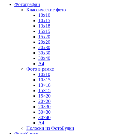
Фотографии
Классические фото
10х10
10х15
13х18
15х15
15х20
20х20
20х30
30х30
30х40
А4
Фото в рамке
10х10
10×15
13×18
15×15
15×20
20×20
20×30
30×30
30×40
A4
Полоски из ФотоБудки
ФотоКниги