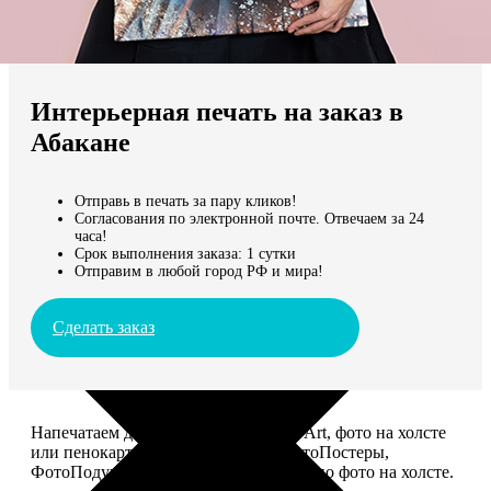
Не нашли Ваш город?
Мы доставляем по всему миру
Интерьерная печать на заказ в
Продолжить без города
Абакане
Отправь в печать за пару кликов!
Согласования по электронной почте. Отвечаем за 24
часа!
Срок выполнения заказа: 1 сутки
Отправим в любой город РФ и мира!
Сделать заказ
Напечатаем для вас картины Dream-Art, фото на холсте
или пенокартоне, ФотоМозаику, ФотоПостеры,
ФотоПодушки или напишем портрет по фото на холсте.