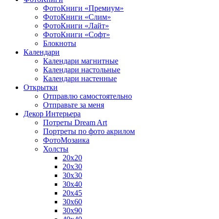
ФотоКниги «Премиум»
ФотоКниги «Слим»
ФотоКниги «Лайт»
ФотоКниги «Софт»
Блокноты
Календари
Календари магнитные
Календари настольные
Календари настенные
Открытки
Отправлю самостоятельно
Отправьте за меня
Декор Интерьера
Потреты Dream Art
Портреты по фото акрилом
ФотоМозаика
Холсты
20х20
20х30
30х30
30х40
20х45
30х60
30х90