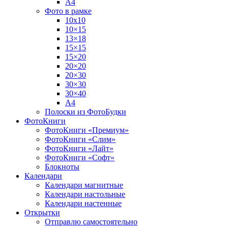
А4
Фото в рамке
10х10
10×15
13×18
15×15
15×20
20×20
20×30
30×30
30×40
A4
Полоски из ФотоБудки
ФотоКниги
ФотоКниги «Премиум»
ФотоКниги «Слим»
ФотоКниги «Лайт»
ФотоКниги «Софт»
Блокноты
Календари
Календари магнитные
Календари настольные
Календари настенные
Открытки
Отправлю самостоятельно