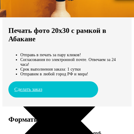
Не нашли Ваш город?
Мы доставляем по всему миру
Печать фото 20х30 с рамкой в
Продолжить без города
Абакане
Отправь в печать за пару кликов!
Согласования по электронной почте. Отвечаем за 24
часа!
Срок выполнения заказа: 1 сутки
Отправим в любой город РФ и мира!
Сделать заказ
Форматы и цены
Услуга
Цена, руб.