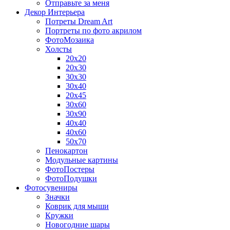
Отправьте за меня
Декор Интерьера
Потреты Dream Art
Портреты по фото акрилом
ФотоМозаика
Холсты
20х20
20х30
30х30
30х40
20х45
30х60
30х90
40х40
40х60
50х70
Пенокартон
Модульные картины
ФотоПостеры
ФотоПодушки
Фотоcувениры
Значки
Коврик для мыши
Кружки
Новогодние шары