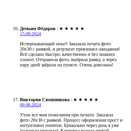
Демьян Фёдоров
:
★
★
★
★
★
15.09.2024
Исчерпывающий опыт! Заказала печать фото
20х30 с рамкой, и результат превзошел ожидания!
Всё сделано быстро, качественно и без лишних
хлопот. Отправила фото, выбрала рамку, а через
пару дней забрала на пункте. Очень довольна!
Виктория Свешникова
:
★
★
★
★
★
09.06.2024
Учли все мои пожелания при печати. Заказала
фото 20х30 с рамкой. Процесс оформления прост и
интуитивно понятен. Буквально через день я уже
получила результат. Картинка вышла четкой,