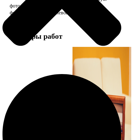
фото 20х30 в деревянной рамке
990
фото 20х30 в алюминиевой рамке
2490
Примеры работ