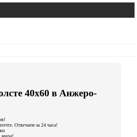
олсте 40х60 в Анжеро-
ов!
очте. Отвечаем за 24 часа!
тки
 мира!