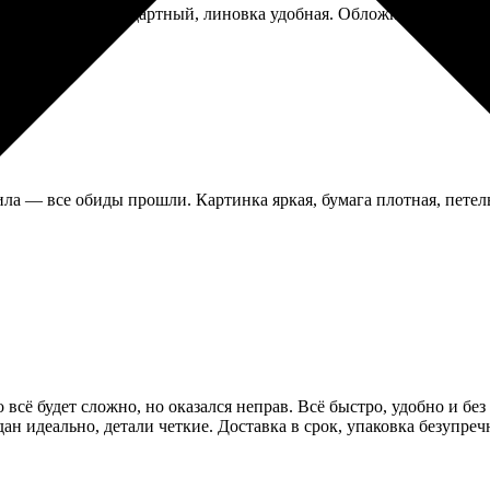
 для записей стандартный, линовка удобная. Обложка со временем
ла — все обиды прошли. Картинка яркая, бумага плотная, петель
о всё будет сложно, но оказался неправ. Всё быстро, удобно и бе
едан идеально, детали четкие. Доставка в срок, упаковка безупр