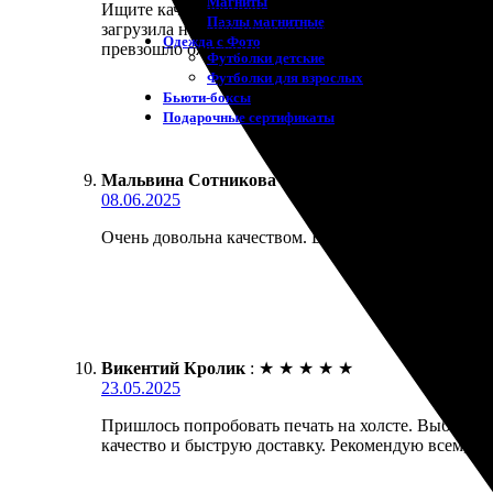
Магниты
Ищите качественную печать фото? Обратилась в ко
Пазлы магнитные
загрузила на сайт, указала размер и оформила зака
Одежда с Фото
превзошло ожидания. Теперь картина украшает мо
Футболки детские
Футболки для взрослых
Бьюти-боксы
Подарочные сертификаты
Мальвина Сотникова
:
★
★
★
★
★
08.06.2025
Очень довольна качеством. Быстро приняли заказ, н
Викентий Кролик
:
★
★
★
★
★
23.05.2025
Пришлось попробовать печать на холсте. Выбор фо
качество и быструю доставку. Рекомендую всем, кт