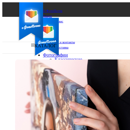
О ФотоПочте
Акции
Сделаем за вас
Бизнесу
FAQ
Франшиза
Поддержка и контакты
КАТАЛОГ
Оплата и доставка
Фотографии
Классические
фото
Ваш город:
10х10
10х15
Ваш регион доставки
13х18
15х15
Выберите из списка:
15х20
20х20
20х30
30х30
30х40
А4
Фото
в