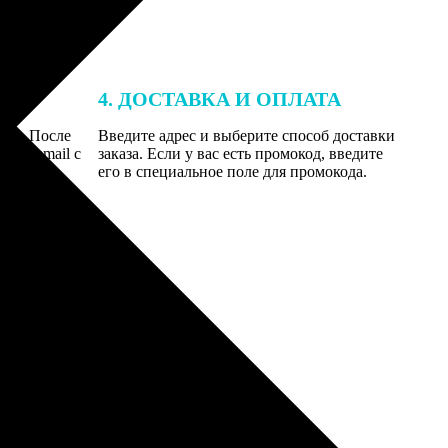
4. ДОСТАВКА И ОПЛАТА
той. После
Введите адрес и выберите способ доставки
 на email с
заказа. Если у вас есть промокод, введите
вим заказ
его в специальное поле для промокода.
мером для