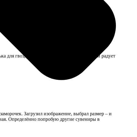
 начала слегка затираться по углам.
ка для гвоздя крепкая. Теперь висит на кухне и радует
з заморочек. Загрузил изображение, выбрал размер – и
ечная. Определённо попробую другие сувениры в