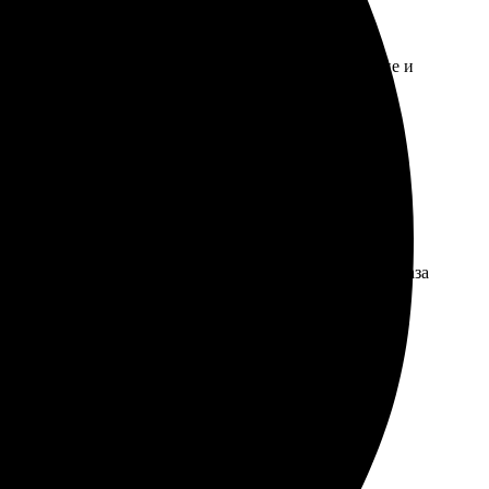
заказ и отправили. Качество впечатляет, цвета яркие и
риалов впечатляет, есть что выбрать. Оформление заказа
я, упаковка качественная. Картина получилась