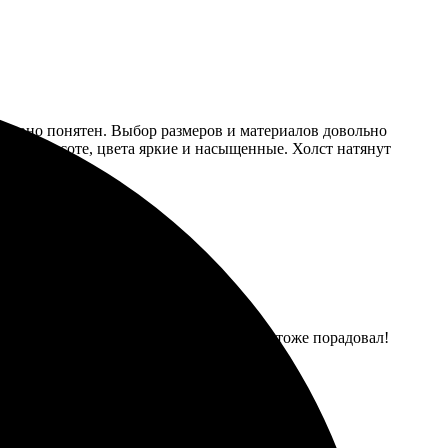
уитивно понятен. Выбор размеров и материалов довольно
ти на высоте, цвета яркие и насыщенные. Холст натянут
аждом этапе приятно удивила, результат тоже порадовал!