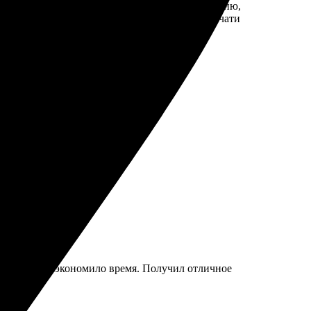
оказался простым и быстрым. Выбрала фотографию,
. Доставка пришла точно в срок, а качество печати
же день, идеальная работа!
нлайн, что сэкономило время. Получил отличное