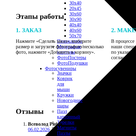
30х40
20х45
30х60
Этапы работы
30х90
40х40
1. ЗАКАЗ
2. МАК
40х60
50х70
Нажмите «Сделать заказ», выберите
В процессе 
Пенокартон
размер и загрузите фотографию/несколько
наши специ
Модульные
фото, нажмите «Добавить в корзину».
по указанно
картины
согласовани
ФотоПостеры
ФотоПодушки
Фотоcувениры
Значки
Коврик
для
мыши
Кружки
Новогодние
шары
Отзывы
Пазл
картонный
Тарелки
Всеволод Рябов
:
Магниты
06.02.2026
Пазлы