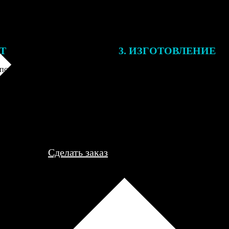
ЕТ
3. ИЗГОТОВЛЕНИЕ
подготовки заказа к печати
Оплатите заказ банковской кар
алисты могут связаться с Вами
оплаты получите подтверждение
му телефону или email для
описанием заказа. Когда отпра
я деталей.
вы получите письмо с трек-но
отслеживания.
Сделать заказ