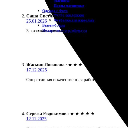
Магниты
Пазлы магнитные
Одежда с Фото
Футболки детские
Саша Светличный
:
Футболки для взрослых
25.01.2026
Бьюти-боксы
Подарочные сертификаты
Заказывал срочную печать фото без рамки. Забрал ч
Жасмин Логинова
:
★
★
★
★
★
17.12.2025
Оперативная и качественная работа. Заказала печат
Сережа Евдокимов
:
★
★
★
★
★
12.11.2025