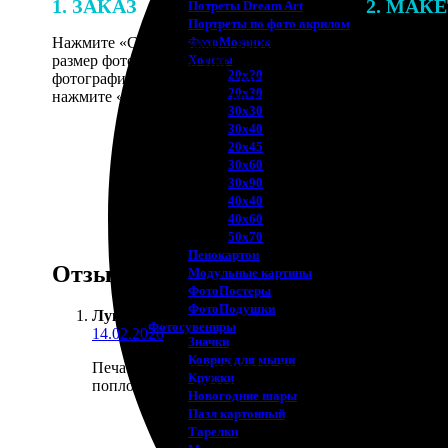
1. ЗАКАЗ
2. МАК
Потреты Dream Art
Портреты по фото акрилом
Нажмите «Сделать заказ», выберите
В процессе 
ФотоМозаика
размер фотографии и тип рамки. Загрузите
наши специ
Холсты
20х20
фотографии в онлайн-конструктор,
по указанно
20х30
нажмите «Добавить в корзину».
согласовани
30х30
30х40
20х45
30х60
30х90
40х40
40х60
50х70
Пенокартон
Отзывы
Модульные картины
ФотоПостеры
ФотоПодушки
Лука А.
:
Фотоcувениры
14.02.2026
Значки
Коврик для мыши
Печатал просто цифровые фото на матовой бумаге. 
Кружки
поплотнее, но в базовом варианте и так нормально.
Новогодние шары
Пазл картонный
Тарелки