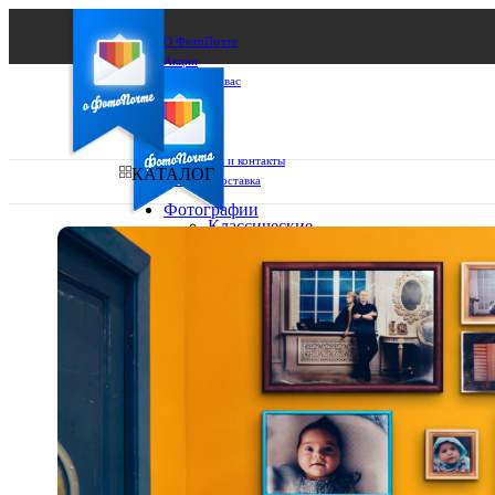
О ФотоПочте
Акции
Сделаем за вас
Бизнесу
FAQ
Франшиза
Поддержка и контакты
КАТАЛОГ
Оплата и доставка
Фотографии
Классические
фото
Ваш город:
10х10
10х15
Ваш регион доставки
13х18
15х15
Выберите из списка:
15х20
20х20
20х30
30х30
30х40
А4
Фото
в