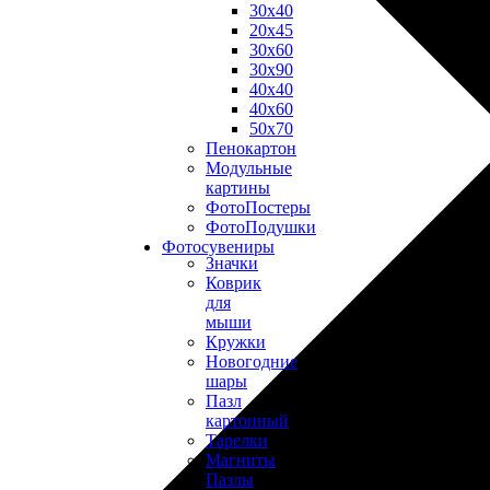
30х40
20х45
30х60
30х90
40х40
40х60
50х70
Пенокартон
Модульные
картины
ФотоПостеры
ФотоПодушки
Фотоcувениры
Значки
Коврик
для
мыши
Кружки
Новогодние
шары
Пазл
картонный
Тарелки
Магниты
Пазлы