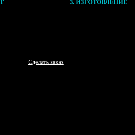
ЕТ
3. ИЗГОТОВЛЕНИЕ
подготовки заказа к печати
Оплатите заказ банковской кар
алисты могут связаться с Вами
оплаты получите подтверждение
му телефону или email для
описанием заказа. Когда отпра
я деталей.
вы получите письмо с трек-но
отслеживания.
Сделать заказ
Всё чётко, упаковали в конверт с жёсткой вставкой, не согнул