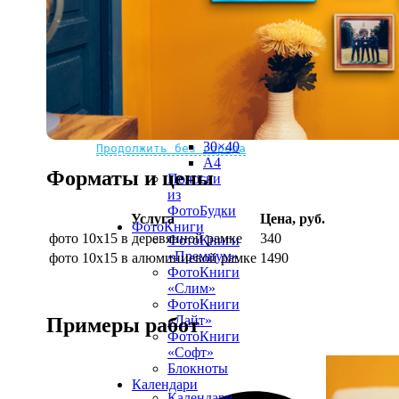
рамке
10х10
10×15
13×18
15×15
15×20
20×20
20×30
Не нашли Ваш город?
Мы доставляем по всему миру
30×30
30×40
Продолжить без города
A4
Форматы и цены
Полоски
из
ФотоБудки
Услуга
Цена, руб.
ФотоКниги
фото 10х15 в деревянной рамке
340
ФотоКниги
«Премиум»
фото 10х15 в алюминиевой рамке
1490
ФотоКниги
«Слим»
ФотоКниги
«Лайт»
Примеры работ
ФотоКниги
«Софт»
Блокноты
Календари
Календари