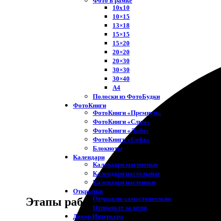
Фото в рамке
10х10
10×15
13×18
15×15
15×20
20×20
20×30
30×30
30×40
A4
Полоски из ФотоБудки
ФотоКниги
ФотоКниги «Премиум»
ФотоКниги «Слим»
ФотоКниги «Лайт»
ФотоКниги «Софт»
Блокноты
Календари
Календари магнитные
Календари настольные
Календари настенные
Открытки
Отправлю самостоятельно
Этапы работы
Отправьте за меня
Декор Интерьера