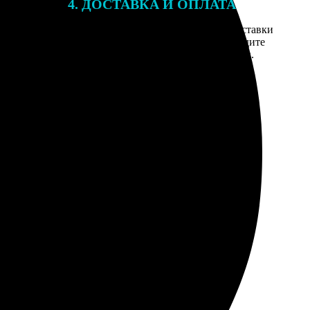
4. ДОСТАВКА И ОПЛАТА
той. После
Введите адрес и выберите способ доставки
 на email с
заказа. Если у вас есть промокод, введите
вим заказ
его в специальное поле для промокода.
мером для
ось. Можно было бы добавить опцию выбора бумаги