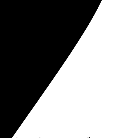
делали аккуратно.
льна результатом!