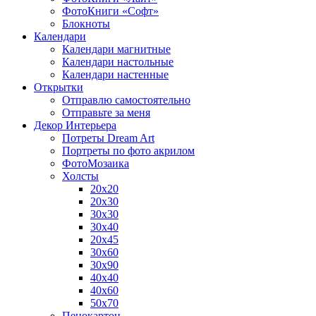
ФотоКниги «Софт»
Блокноты
Календари
Календари магнитные
Календари настольные
Календари настенные
Открытки
Отправлю самостоятельно
Отправьте за меня
Декор Интерьера
Потреты Dream Art
Портреты по фото акрилом
ФотоМозаика
Холсты
20х20
20х30
30х30
30х40
20х45
30х60
30х90
40х40
40х60
50х70
Пенокартон