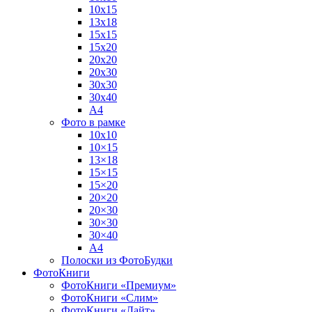
10х15
13х18
15х15
15х20
20х20
20х30
30х30
30х40
А4
Фото в рамке
10х10
10×15
13×18
15×15
15×20
20×20
20×30
30×30
30×40
A4
Полоски из ФотоБудки
ФотоКниги
ФотоКниги «Премиум»
ФотоКниги «Слим»
ФотоКниги «Лайт»