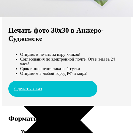
Не нашли Ваш город?
Мы доставляем по всему миру
Печать фото 30х30 в Анжеро-
Продолжить без города
Судженске
Отправь в печать за пару кликов!
Согласования по электронной почте. Отвечаем за 24
часа!
Срок выполнения заказа: 1 сутки
Отправим в любой город РФ и мира!
Сделать заказ
Форматы и цены
Услуга
Цена, руб.