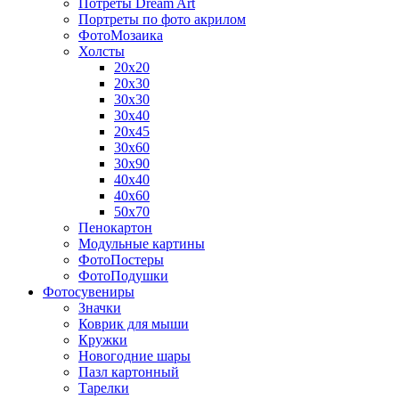
Потреты Dream Art
Портреты по фото акрилом
ФотоМозаика
Холсты
20х20
20х30
30х30
30х40
20х45
30х60
30х90
40х40
40х60
50х70
Пенокартон
Модульные картины
ФотоПостеры
ФотоПодушки
Фотоcувениры
Значки
Коврик для мыши
Кружки
Новогодние шары
Пазл картонный
Тарелки