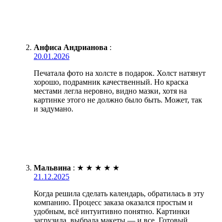
Анфиса Андрианова
:
20.01.2026
Печатала фото на холсте в подарок. Холст натянут
хорошо, подрамник качественный. Но краска
местами легла неровно, видно мазки, хотя на
картинке этого не должно было быть. Может, так
и задумано.
Мальвина
:
★
★
★
★
★
21.12.2025
Когда решила сделать календарь, обратилась в эту
компанию. Процесс заказа оказался простым и
удобным, всё интуитивно понятно. Картинки
загрузила, выбрала макеты — и все. Готовый