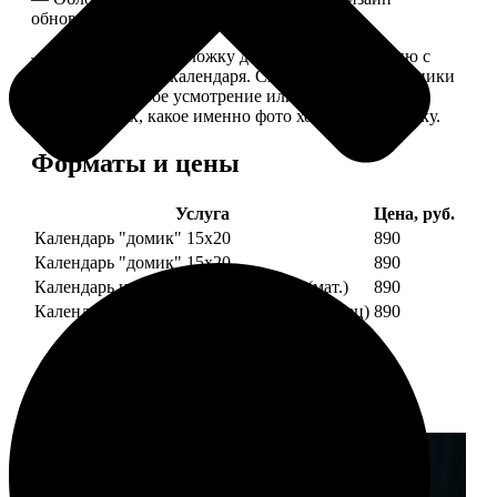
обновляем каждый год.
— В кружочек на обложку добавляем фотографию с
одной из страниц календаря. Снимок наши сотрудники
выбирают на свое усмотрение или пишите в
комментариях, какое именно фото хотите на обложку.
Форматы и цены
Услуга
Цена, руб.
Календарь "домик" 15х20
890
Календарь "домик" 15х20
890
Календарь настольный А5 210х148 (мат.)
890
Календарь настольный А5 210х148 (глянец)
890
Примеры работ