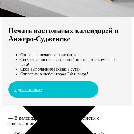
Не нашли Ваш город?
Мы доставляем по всему миру
Печать настольных календарей в
Продолжить без города
Анжеро-Судженске
Отправь в печать за пару кликов!
Согласования по электронной почте. Отвечаем за 24
часа!
Срок выполнения заказа: 1 сутки
Отправим в любой город РФ и мира!
Сделать заказ
— В календаре 13 листов: обложка+листы с
календарной сеткой.
— Обложка для календаря стандартная, дизайн