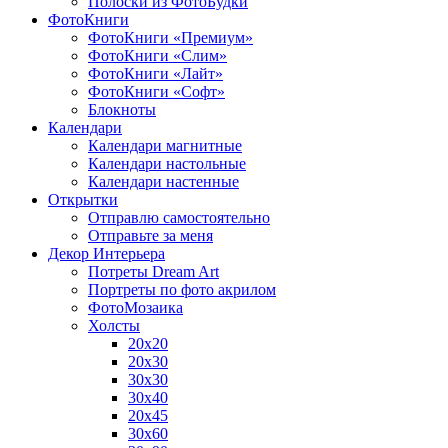
Полоски из ФотоБудки
ФотоКниги
ФотоКниги «Премиум»
ФотоКниги «Слим»
ФотоКниги «Лайт»
ФотоКниги «Софт»
Блокноты
Календари
Календари магнитные
Календари настольные
Календари настенные
Открытки
Отправлю самостоятельно
Отправьте за меня
Декор Интерьера
Потреты Dream Art
Портреты по фото акрилом
ФотоМозаика
Холсты
20х20
20х30
30х30
30х40
20х45
30х60