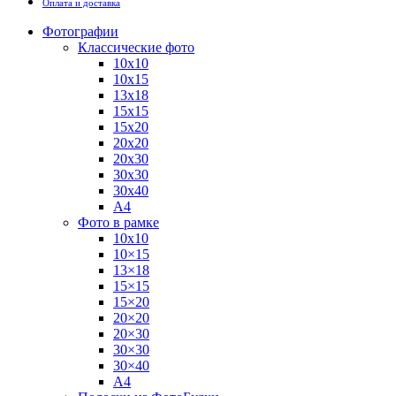
Оплата и доставка
Фотографии
Классические фото
10х10
10х15
13х18
15х15
15х20
20х20
20х30
30х30
30х40
А4
Фото в рамке
10х10
10×15
13×18
15×15
15×20
20×20
20×30
30×30
30×40
A4