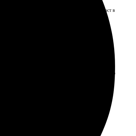
 приятно удивлён качеством выполнения. Сайт прост в
аковано. В следующий раз планирую заказать ещё.
зил изображения, осталось дождаться печати. Качество
ся доволен!
, всё доставили вовремя.