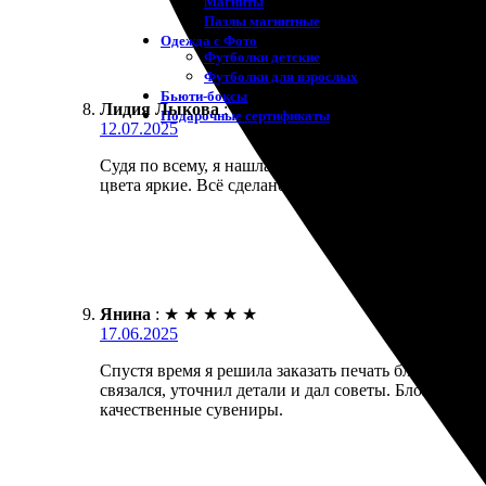
Магниты
Пазлы магнитные
Одежда с Фото
Футболки детские
Футболки для взрослых
Бьюти-боксы
Лидия Лыкова
:
★
★
★
★
★
Подарочные сертификаты
12.07.2025
Судя по всему, я нашла отличное место для печати
цвета яркие. Всё сделано аккуратно, я в восторге от
Янина
:
★
★
★
★
★
17.06.2025
Спустя время я решила заказать печать блокнотов
связался, уточнил детали и дал советы. Блокноты п
качественные сувениры.