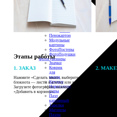
30х40
20х45
30х60
30х90
40х40
40х60
50х70
Пенокартон
Модульные
картины
ФотоПостеры
ФотоПодушки
Этапы работы
Фотоcувениры
Значки
1. ЗАКАЗ
2. МАК
Коврик
для
мыши
Нажмите «Сделать заказ», выберите тип
В процессе 
Кружки
блокнота — листы в клетку или в линейку.
наши специ
Новогодние
Загрузите фотографии, нажмите
по указанно
шары
«Добавить в корзину».
согласовани
Пазл
картонный
Тарелки
Магниты
Пазлы