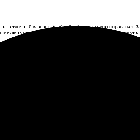
шла отличный вариант. Удобный сайт, легко ориентироваться. За
е всяких похвал. Бумага приятная, обложка выглядит стильно. Р
 качественно. Удобный сайт, легко загружал свои изображения. 
ультате. Поработал с менеджером, все объяснили и подсказали. З
. Определенно, понравился сервис и качество. Буду заказывать е