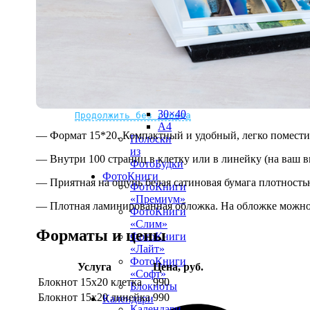
рамке
10х10
10×15
13×18
15×15
15×20
20×20
20×30
Не нашли Ваш город?
Мы доставляем по всему миру
30×30
30×40
Продолжить без города
A4
— Формат 15*20. Компактный и удобный, легко поместит
Полоски
из
— Внутри 100 страниц в клетку или в линейку (на ваш в
ФотоБудки
ФотоКниги
— Приятная на ощупь белая сатиновая бумага плотностью
ФотоКниги
«Премиум»
— Плотная ламинированная обложка. На обложке можно 
ФотоКниги
«Слим»
Форматы и цены
ФотоКниги
«Лайт»
ФотоКниги
Услуга
Цена, руб.
«Софт»
Блокнот 15х20 клетка
990
Блокноты
Блокнот 15х20 линейка
990
Календари
Календари