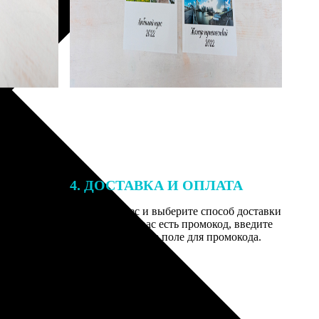
4. ДОСТАВКА И ОПЛАТА
той. После
Введите адрес и выберите способ доставки
 на email с
заказа. Если у вас есть промокод, введите
вим заказ
его в специальное поле для промокода.
мером для