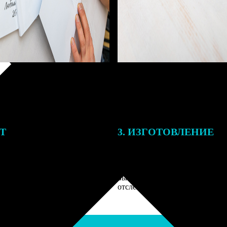
ЕТ
3. ИЗГОТОВЛЕНИЕ
подготовки заказа к печати
Оплатите заказ банковской кар
алисты могут связаться с Вами
оплаты получите подтверждение
му телефону или email для
описанием заказа. Когда отпра
я деталей.
вы получите письмо с трек-но
отслеживания.