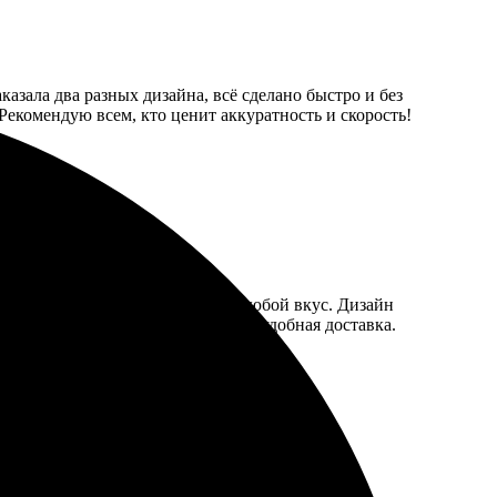
казала два разных дизайна, всё сделано быстро и без
екомендую всем, кто ценит аккуратность и скорость!
Выбор форматов радует, есть на любой вкус. Дизайн
аказ пришел на удивление быстро, удобная доставка.
ще, есть идеи для новых проектов.