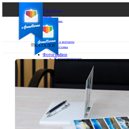
О ФотоПочте
Акции
Сделаем за вас
Бизнесу
FAQ
Франшиза
Поддержка и контакты
КАТАЛОГ
Оплата и доставка
Фотографии
Классические
фото
Ваш город:
10х10
10х15
Ваш регион доставки
13х18
15х15
Выберите из списка:
15х20
20х20
20х30
30х30
30х40
А4
Фото
в