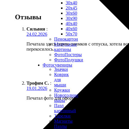
30х40
20х45
30х60
Отзывы
30х90
40х40
40х60
Сильвия
:
50х70
24.02.2026
Пенокартон
Печатала здесь серию снимков с отпуска, хотела вс
Модульные
перекосилось.
картины
ФотоПостеры
ФотоПодушки
Фотоcувениры
Значки
Коврик
для
Трофим С.
:
мыши
19.01.2026
Кружки
Новогодние
Печатал фото для оформления квартиры, ч/б. Глуби
шары
Пазл
картонный
Тарелки
Магниты
Пазлы