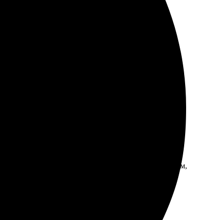
 и интуитивный. Выбор изображений впечатляет, а
. Понравился уровень сервиса, ответили на все
чатляет. Мобильный сайт удобен для оформления.
ого качества, детали четкие. Сервис рекомендую всем,