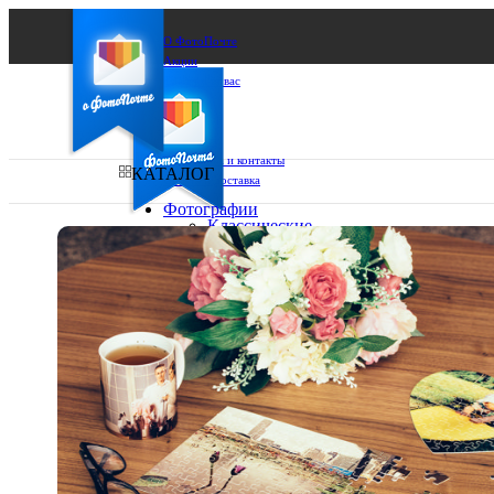
О ФотоПочте
Акции
Сделаем за вас
Бизнесу
FAQ
Франшиза
Поддержка и контакты
КАТАЛОГ
Оплата и доставка
Фотографии
Классические
фото
Ваш город:
10х10
10х15
Ваш регион доставки
13х18
15х15
Выберите из списка:
15х20
20х20
20х30
30х30
30х40
А4
Фото
в