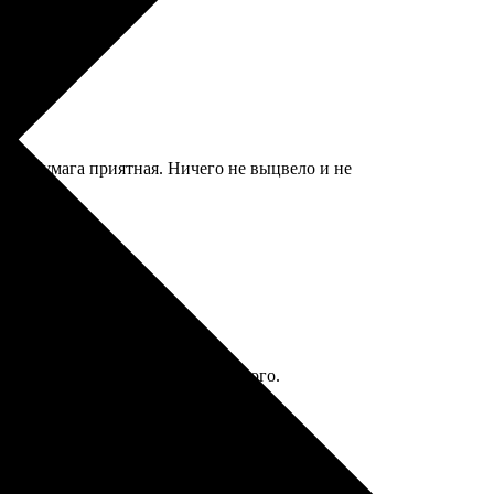
ркие, бумага приятная. Ничего не выцвело и не
kea, получилось стильно и недорого.