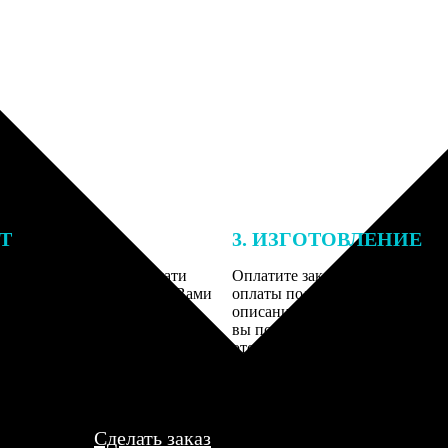
ЕТ
3. ИЗГОТОВЛЕНИЕ
подготовки заказа к печати
Оплатите заказ банковской кар
алисты могут связаться с Вами
оплаты получите подтверждение
му телефону или email для
описанием заказа. Когда отпра
я деталей.
вы получите письмо с трек-но
отслеживания.
Сделать заказ