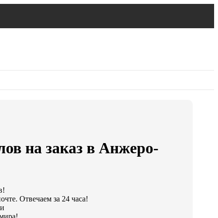
лов на заказ в Анжеро-
в!
чте. Отвечаем за 24 часа!
ки
мира!