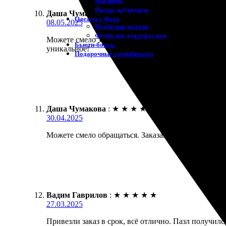
Магниты
Пазлы магнитные
Даша Чумакова
:
★
★
★
★
★
Одежда с Фото
08.05.2025
Футболки детские
Футболки для взрослых
Можете смело заказывать. Пазл получился отличны
Бьюти-боксы
уникальное!
Подарочные сертификаты
Даша Чумакова
:
★
★
★
★
★
30.04.2025
Можете смело обращаться. Заказала пазлы, качеств
Вадим Гаврилов
:
★
★
★
★
★
27.03.2025
Привезли заказ в срок, всё отлично. Пазл получил