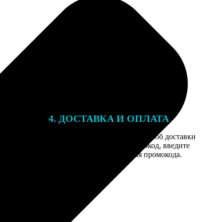
4. ДОСТАВКА И ОПЛАТА
той. После
Введите адрес и выберите способ доставки
 на email с
заказа. Если у вас есть промокод, введите
вим заказ
его в специальное поле для промокода.
мером для