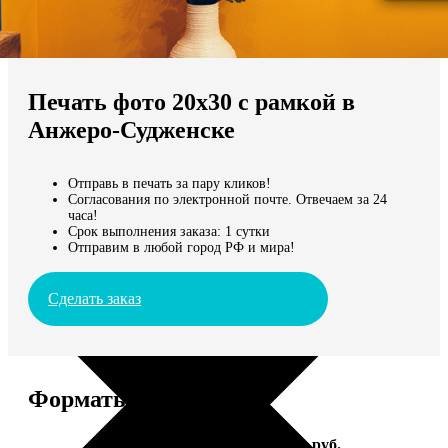
Не нашли Ваш город?
Мы доставляем по всему миру
Печать фото 20х30 с рамкой в
Продолжить без города
Анжеро-Судженске
Отправь в печать за пару кликов!
Согласования по электронной почте. Отвечаем за 24
часа!
Срок выполнения заказа: 1 сутки
Отправим в любой город РФ и мира!
Сделать заказ
Форматы и цены
Услуга
Цена, руб.