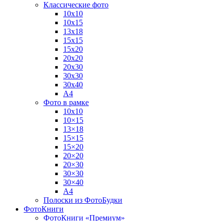
Классические фото
10х10
10х15
13х18
15х15
15х20
20х20
20х30
30х30
30х40
А4
Фото в рамке
10х10
10×15
13×18
15×15
15×20
20×20
20×30
30×30
30×40
A4
Полоски из ФотоБудки
ФотоКниги
ФотоКниги «Премиум»