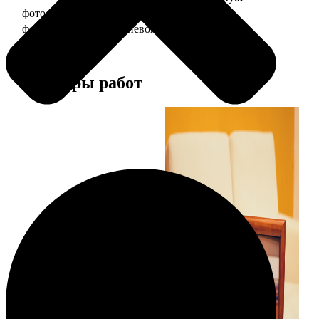
фото 20х30 в деревянной рамке
990
фото 20х30 в алюминиевой рамке
2490
Примеры работ