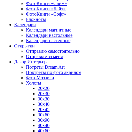
ФотоКниги «Слим»
ФотоКниги «Лайт»
ФотоКниги «Софт»
Блокноты
Календари
Календари магнитные
Календари настольные
Календари настенные
Открытки
Отправлю самостоятельно
Отправьте за меня
Декор Интерьера
Потреты Dream Art
Портреты по фото акрилом
ФотоМозаика
Холсты
20х20
20х30
30х30
30х40
20х45
30х60
30х90
40х40
40х60