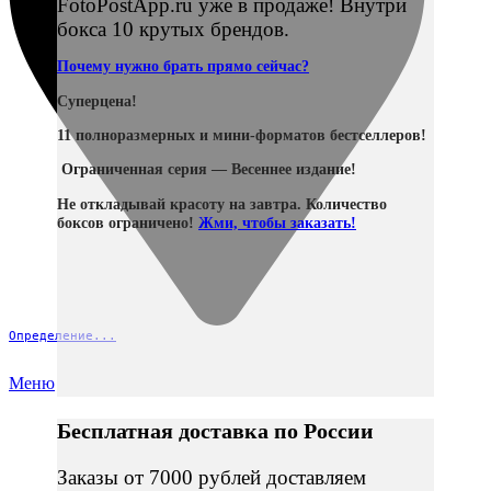
FotoPostApp.ru уже в продаже! Внутри
бокса 10 крутых брендов.
Почему нужно брать прямо сейчас?
Суперцена!
11 полноразмерных и мини-форматов бестселлеров!
Ограниченная серия — Весеннее издание!
Не откладывай красоту на завтра. Количество
боксов ограничено!
Жми, чтобы заказать!
Определение...
Меню
Бесплатная доставка по России
Заказы от 7000 рублей доставляем