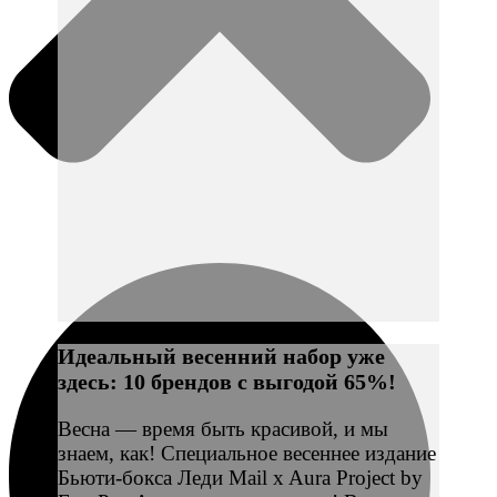
Идеальный весенний набор уже
здесь: 10 брендов с выгодой 65%!
Весна — время быть красивой, и мы
знаем, как! Специальное весеннее издание
Бьюти-бокса Леди Mail x Aura Project by