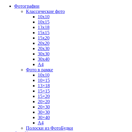
Фотографии
Классические фото
10х10
10х15
13х18
15х15
15х20
20х20
20х30
30х30
30х40
А4
Фото в рамке
10х10
10×15
13×18
15×15
15×20
20×20
20×30
30×30
30×40
A4
Полоски из ФотоБудки