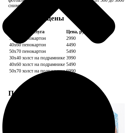
фотоальбом в одной картине: помещается от 500 до 3000
снимков.
Форматы и цены
Услуга
Цена, руб.
30х40 пенокартон
2990
40х60 пенокартон
4490
50х70 пенокартон
5490
30х40 холст на подрамнике
3990
40х60 холст на подрамнике
5490
50х70 холст на подрамнике
6990
Примеры работ