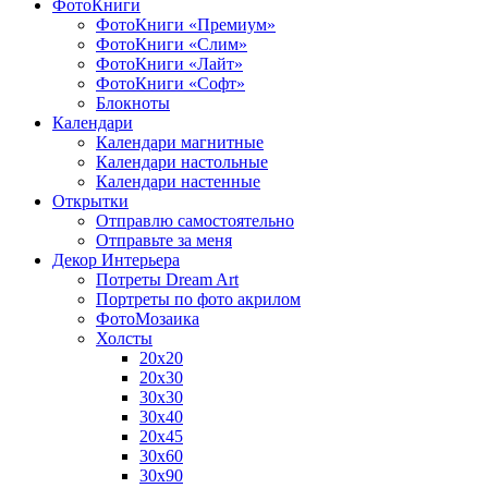
ФотоКниги
ФотоКниги «Премиум»
ФотоКниги «Слим»
ФотоКниги «Лайт»
ФотоКниги «Софт»
Блокноты
Календари
Календари магнитные
Календари настольные
Календари настенные
Открытки
Отправлю самостоятельно
Отправьте за меня
Декор Интерьера
Потреты Dream Art
Портреты по фото акрилом
ФотоМозаика
Холсты
20х20
20х30
30х30
30х40
20х45
30х60
30х90