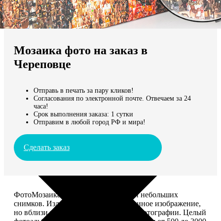
Не нашли Ваш город?
Мы доставляем по всему миру
Мозаика фото на заказ в
Продолжить без города
Череповце
Отправь в печать за пару кликов!
Согласования по электронной почте. Отвечаем за 24
часа!
Срок выполнения заказа: 1 сутки
Отправим в любой город РФ и мира!
Сделать заказ
ФотоМозаика – это картина из сотен небольших
снимков. Издалека смотрится как единое изображение,
но вблизи видно, что это отдельные фотографии. Целый