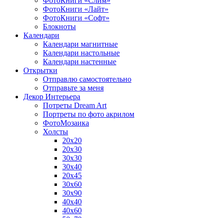
ФотоКниги «Слим»
ФотоКниги «Лайт»
ФотоКниги «Софт»
Блокноты
Календари
Календари магнитные
Календари настольные
Календари настенные
Открытки
Отправлю самостоятельно
Отправьте за меня
Декор Интерьера
Потреты Dream Art
Портреты по фото акрилом
ФотоМозаика
Холсты
20х20
20х30
30х30
30х40
20х45
30х60
30х90
40х40
40х60