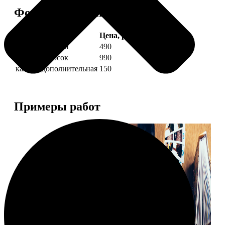
Форматы и цены
Услуга
Цена, руб.
4 фото полоски
490
8 фото полосок
990
каждая дополнительная
150
Примеры работ