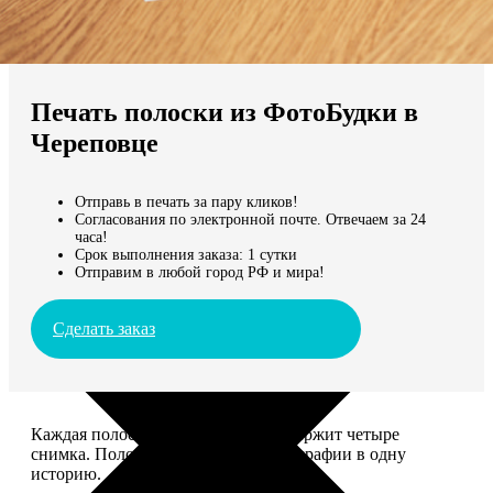
Не нашли Ваш город?
Мы доставляем по всему миру
Печать полоски из ФотоБудки в
Продолжить без города
Череповце
Отправь в печать за пару кликов!
Согласования по электронной почте. Отвечаем за 24
часа!
Срок выполнения заказа: 1 сутки
Отправим в любой город РФ и мира!
Сделать заказ
Каждая полоска размером 5*20 содержит четыре
снимка. Полоски объединяют фотографии в одну
историю.