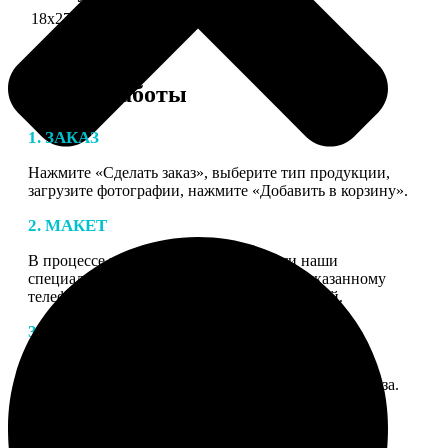
18х27 см 126 частей
990
Этапы работы
1. ЗАКАЗ
Нажмите «Сделать заказ», выберите тип продукции,
загрузите фотографии, нажмите «Добавить в корзину».
2. МАКЕТ
В процессе подготовки заказа к печати наши
специалисты могут связаться с Вами по указанному
телефону или email для согласования деталей.
3. ИЗГОТОВЛЕНИЕ
Оплатите заказ банковской картой. После оплаты
получите подтверждение на email с описанием заказа.
Когда отправим заказ вы получите письмо с трек-
номером для отслеживания.