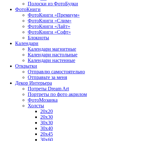
Полоски из ФотоБудки
ФотоКниги
ФотоКниги «Премиум»
ФотоКниги «Слим»
ФотоКниги «Лайт»
ФотоКниги «Софт»
Блокноты
Календари
Календари магнитные
Календари настольные
Календари настенные
Открытки
Отправлю самостоятельно
Отправьте за меня
Декор Интерьера
Потреты Dream Art
Портреты по фото акрилом
ФотоМозаика
Холсты
20х20
20х30
30х30
30х40
20х45
30х60