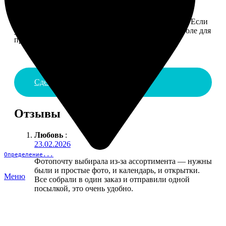
4. ДОСТАВКА И ОПЛАТА
Введите адрес и выберите способ доставки заказа. Если
у вас есть промокод, введите его в специальное поле для
промокода.
Сделать заказ
Отзывы
Любовь
:
23.02.2026
Определение...
Фотопочту выбирала из-за ассортимента — нужны
были и простые фото, и календарь, и открытки.
Меню
Все собрали в один заказ и отправили одной
посылкой, это очень удобно.