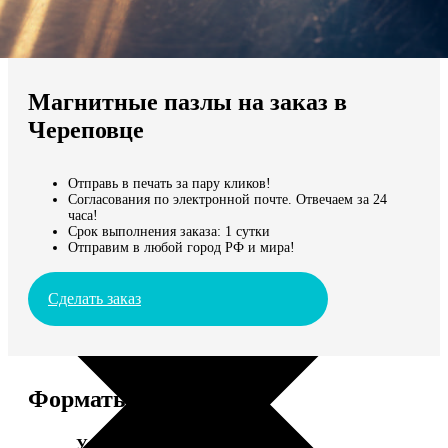
Не нашли Ваш город?
Мы доставляем по всему миру
Магнитные пазлы на заказ в
Продолжить без города
Череповце
Отправь в печать за пару кликов!
Согласования по электронной почте. Отвечаем за 24
часа!
Срок выполнения заказа: 1 сутки
Отправим в любой город РФ и мира!
Сделать заказ
Форматы и цены
Услуга
Цена, руб.