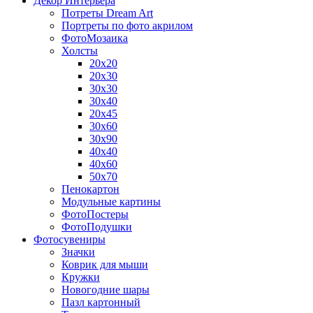
Декор Интерьера
Потреты Dream Art
Портреты по фото акрилом
ФотоМозаика
Холсты
20х20
20х30
30х30
30х40
20х45
30х60
30х90
40х40
40х60
50х70
Пенокартон
Модульные картины
ФотоПостеры
ФотоПодушки
Фотоcувениры
Значки
Коврик для мыши
Кружки
Новогодние шары
Пазл картонный