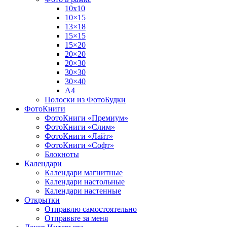
10х10
10×15
13×18
15×15
15×20
20×20
20×30
30×30
30×40
A4
Полоски из ФотоБудки
ФотоКниги
ФотоКниги «Премиум»
ФотоКниги «Слим»
ФотоКниги «Лайт»
ФотоКниги «Софт»
Блокноты
Календари
Календари магнитные
Календари настольные
Календари настенные
Открытки
Отправлю самостоятельно
Отправьте за меня