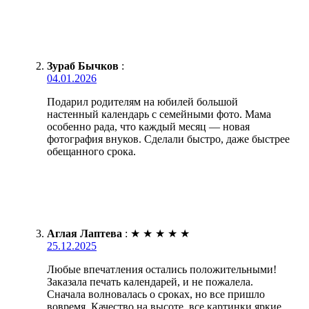
Зураб Бычков
:
04.01.2026
Подарил родителям на юбилей большой
настенный календарь с семейными фото. Мама
особенно рада, что каждый месяц — новая
фотография внуков. Сделали быстро, даже быстрее
обещанного срока.
Аглая Лаптева
:
★
★
★
★
★
25.12.2025
Любые впечатления остались положительными!
Заказала печать календарей, и не пожалела.
Сначала волновалась о сроках, но все пришло
вовремя. Качество на высоте, все картинки яркие