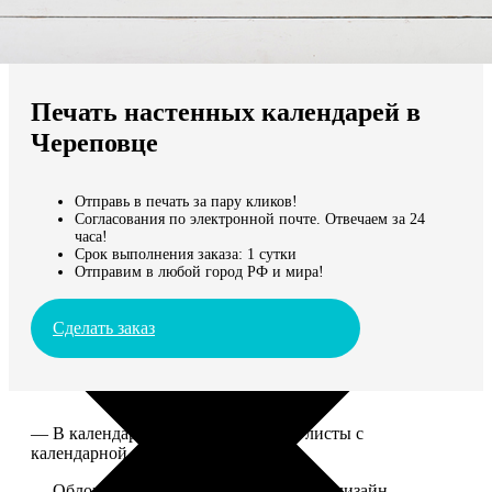
Не нашли Ваш город?
Мы доставляем по всему миру
Печать настенных календарей в
Продолжить без города
Череповце
Отправь в печать за пару кликов!
Согласования по электронной почте. Отвечаем за 24
часа!
Срок выполнения заказа: 1 сутки
Отправим в любой город РФ и мира!
Сделать заказ
— В календаре 13 листов: обложка+листы с
календарной сеткой.
— Обложка для календаря стандартная, дизайн