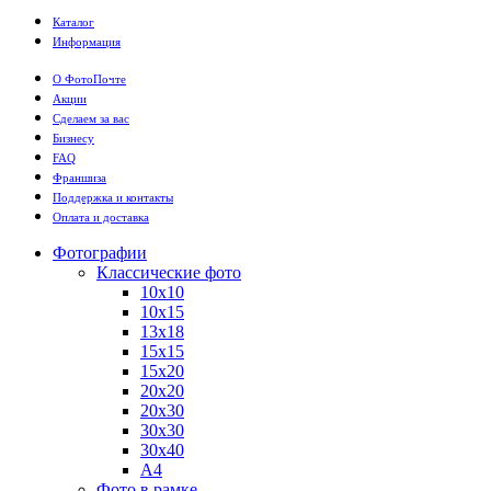
Каталог
Информация
О ФотоПочте
Акции
Сделаем за вас
Бизнесу
FAQ
Франшиза
Поддержка и контакты
Оплата и доставка
Фотографии
Классические фото
10х10
10х15
13х18
15х15
15х20
20х20
20х30
30х30
30х40
А4
Фото в рамке