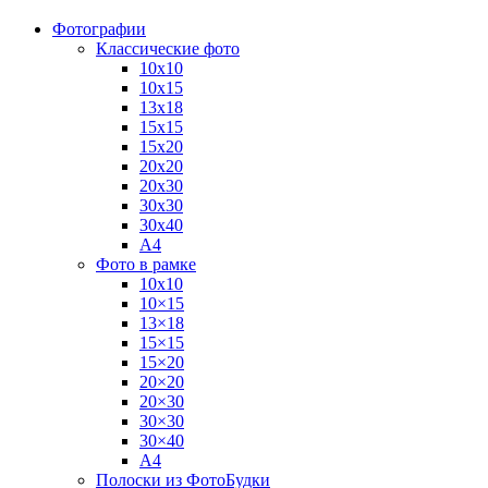
Фотографии
Классические фото
10х10
10х15
13х18
15х15
15х20
20х20
20х30
30х30
30х40
А4
Фото в рамке
10х10
10×15
13×18
15×15
15×20
20×20
20×30
30×30
30×40
A4
Полоски из ФотоБудки