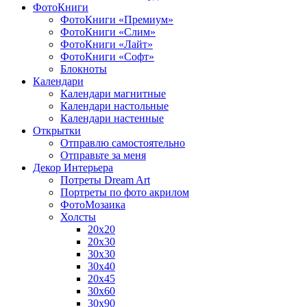
ФотоКниги
ФотоКниги «Премиум»
ФотоКниги «Слим»
ФотоКниги «Лайт»
ФотоКниги «Софт»
Блокноты
Календари
Календари магнитные
Календари настольные
Календари настенные
Открытки
Отправлю самостоятельно
Отправьте за меня
Декор Интерьера
Потреты Dream Art
Портреты по фото акрилом
ФотоМозаика
Холсты
20х20
20х30
30х30
30х40
20х45
30х60
30х90