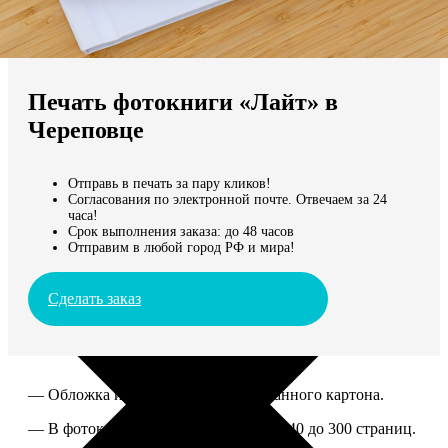
Не нашли Ваш город?
Мы доставляем по всему миру
Печать фотокниги «Лайт» в
Продолжить без города
Череповце
Отправь в печать за пару кликов!
Согласования по электронной почте. Отвечаем за 24
часа!
Срок выполнения заказа: до 48 часов
Отправим в любой город РФ и мира!
Сделать заказ
— Обложка из твердого ламинированного картона.
— В фотокниге можно разместить от 40 до 300 страниц.