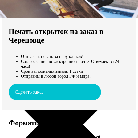
Не нашли Ваш город?
Мы доставляем по всему миру
Печать открыток на заказ в
Продолжить без города
Череповце
Отправь в печать за пару кликов!
Согласования по электронной почте. Отвечаем за 24
часа!
Срок выполнения заказа: 1 сутки
Отправим в любой город РФ и мира!
Сделать заказ
Форматы и цены
Услуга
Цена, руб.