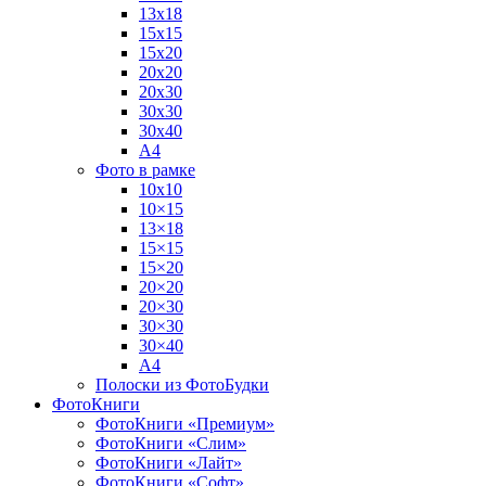
13х18
15х15
15х20
20х20
20х30
30х30
30х40
А4
Фото в рамке
10х10
10×15
13×18
15×15
15×20
20×20
20×30
30×30
30×40
A4
Полоски из ФотоБудки
ФотоКниги
ФотоКниги «Премиум»
ФотоКниги «Слим»
ФотоКниги «Лайт»
ФотоКниги «Софт»