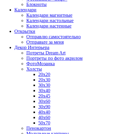
Блокноты
Календари
Календари магнитные
Календари настольные
Календари настенные
Открытки
Отправлю самостоятельно
Отправьте за меня
Декор Интерьера
Потреты Dream Art
Портреты по фото акрилом
ФотоМозаика
Холсты
20х20
20х30
30х30
30х40
20х45
30х60
30х90
40х40
40х60
50х70
Пенокартон
Модульные картины