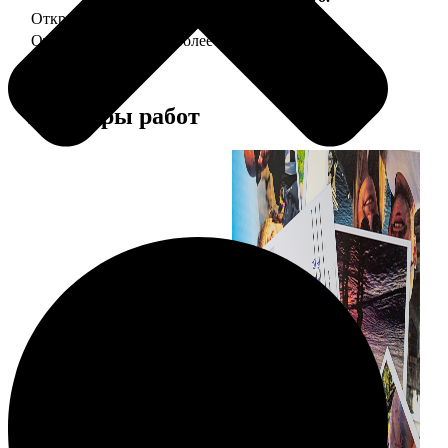
Открытка А5 "отправим за Вас"
150
Открытка А5 6 шт и более
от 890
Примеры работ