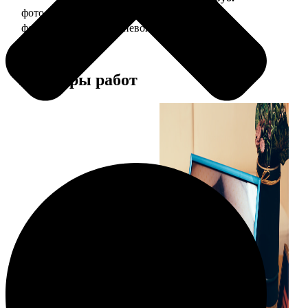
фото 20х30 в деревянной рамке
990
фото 20х30 в алюминиевой рамке
2490
Примеры работ