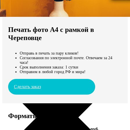
Не нашли Ваш город?
Мы доставляем по всему миру
Печать фото А4 с рамкой в
Продолжить без города
Череповце
Отправь в печать за пару кликов!
Согласования по электронной почте. Отвечаем за 24
часа!
Срок выполнения заказа: 1 сутки
Отправим в любой город РФ и мира!
Сделать заказ
Форматы и цены
Услуга
Цена, руб.