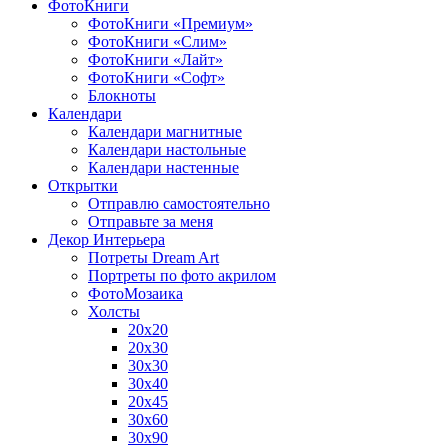
ФотоКниги
ФотоКниги «Премиум»
ФотоКниги «Слим»
ФотоКниги «Лайт»
ФотоКниги «Софт»
Блокноты
Календари
Календари магнитные
Календари настольные
Календари настенные
Открытки
Отправлю самостоятельно
Отправьте за меня
Декор Интерьера
Потреты Dream Art
Портреты по фото акрилом
ФотоМозаика
Холсты
20х20
20х30
30х30
30х40
20х45
30х60
30х90