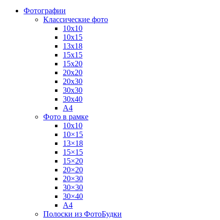
Фотографии
Классические фото
10х10
10х15
13х18
15х15
15х20
20х20
20х30
30х30
30х40
А4
Фото в рамке
10х10
10×15
13×18
15×15
15×20
20×20
20×30
30×30
30×40
A4
Полоски из ФотоБудки