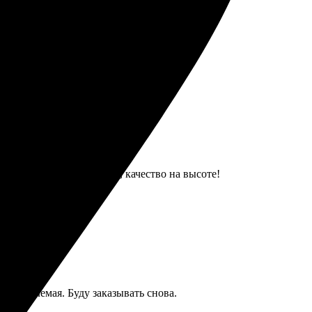
ные цены.
ьтат превзошел ожидания, качество на высоте!
а приемлемая. Буду заказывать снова.