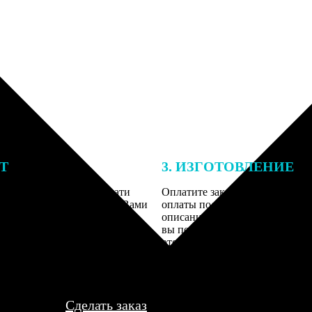
ЕТ
3. ИЗГОТОВЛЕНИЕ
подготовки заказа к печати
Оплатите заказ банковской кар
алисты могут связаться с Вами
оплаты получите подтверждение
му телефону или email для
описанием заказа. Когда отпра
я деталей.
вы получите письмо с трек-но
отслеживания.
Сделать заказ