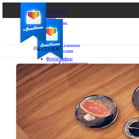
О ФотоПочте
Акции
Сделаем за вас
Бизнесу
FAQ
Франшиза
Поддержка и контакты
КАТАЛОГ
Оплата и доставка
Фотографии
Классические
фото
Ваш город:
10х10
10х15
Ваш регион доставки
13х18
15х15
Выберите из списка:
15х20
20х20
20х30
30х30
30х40
А4
Фото
в