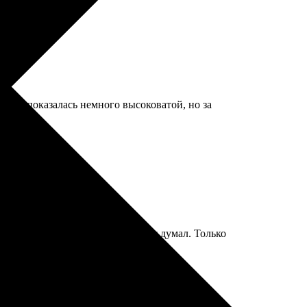
 Цена показалась немного высоковатой, но за
втоматически, вышло лучше чем я думал. Только