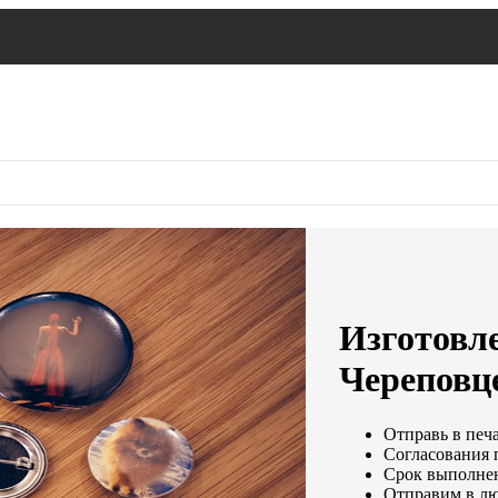
Изготовле
Череповц
Отправь в печа
Согласования п
Срок выполнен
Отправим в лю