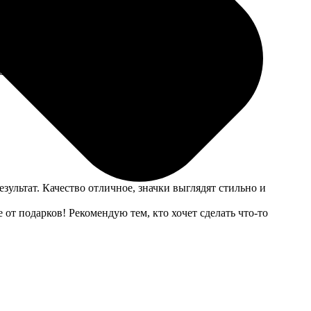
Связались быстро, уточнили детали. Значки пришли уже
дую к сотрудничеству!
зультат. Качество отличное, значки выглядят стильно и
 от подарков! Рекомендую тем, кто хочет сделать что-то