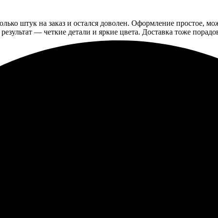
колько штук на заказ и остался доволен. Оформление простое, мо
 результат — четкие детали и яркие цвета. Доставка тоже порад
з, все сделали быстро. Качество выше всяких похвал. Обязательн
 очень простой: выбрала рисунки, оформила заказ. Доставка была