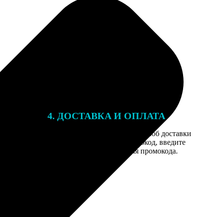
4. ДОСТАВКА И ОПЛАТА
той. После
Введите адрес и выберите способ доставки
 на email с
заказа. Если у вас есть промокод, введите
вим заказ
его в специальное поле для промокода.
мером для