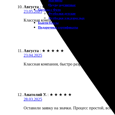
Магниты
Пазлы магнитные
Августа
:
★
★
★
★
★
Одежда с Фото
23.05.2025
Футболки детские
Футболки для взрослых
Классная компания, очень довольна качеством значк
Бьюти-боксы
Подарочные сертификаты
Августа
:
★
★
★
★
★
23.04.2025
Классная компания, быстро разработали значки по 
Анатолий У.
:
★
★
★
★
★
28.03.2025
Оставили заявку на значки. Процесс простой, всё б