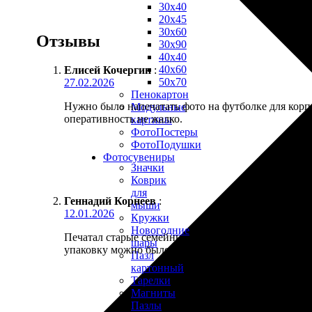
30х40
20х45
30х60
Отзывы
30х90
40х40
40х60
Елисей Кочергин
:
50х70
27.02.2026
Пенокартон
Нужно было напечатать фото на футболке для корпо
Модульные
оперативность не жалко.
картины
ФотоПостеры
ФотоПодушки
Фотоcувениры
Значки
Коврик
для
Геннадий Корнеев
:
мыши
12.01.2026
Кружки
Новогодние
Печатал старые семейные фото для альбома, сканы 
шары
упаковку можно было бы поплотнее сделать, уголо
Пазл
картонный
Тарелки
Магниты
Пазлы